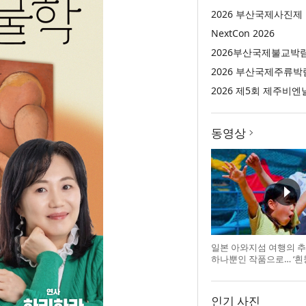
2026 부산국제사진제
NextCon 2026
2026부산국제불교박
2026 부산국제주류박
2026 제5회 제주비엔
동영상
일본 아와지섬 여행의 추
하나뿐인 작품으로… ‘흰
리대마왕’의 오리지널 도
인기 사진