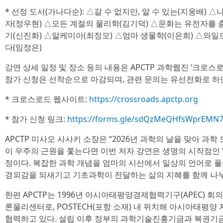
* 선정 도서(가나다순): △갈 수 없지만, 알 수 있는(지웅배) 
자(정우현) △모든 계절의 물리학(김기덕) △문화는 유전자를 
기(신진화) △알케미아(최정모) △엄마 생물학(이은희) △와일
다(임정은)
강연 상세 일정 및 장소 등의 내용은 APCTP 과학웹진 ‘크로스
참가 신청은 선착순으로 마감되며, 관련 문의는 유선전화로 하면
* 크로스로드 웹사이트:
https://crossroads.apctp.org
* 참가 신청 링크:
https://forms.gle/sdQzMeQHfsWprEMN
APCTP 미사오 사사키 소장은 “2026년 과학의 날을 맞아 과
이 우주의 근원을 쫓는다면 이번 저자 강연은 생명의 시작점인 
정이다. 복잡한 과학 개념을 엄마의 시선에서 일상의 언어로 
경외감을 되새기고 기초과학이 전달하는 삶의 지혜를 함께 나누
한편 APCTP는 1996년 아시아태평양경제협력기구(APEC) 
론물리센터로, POSTECH(포항 소재) 내 위치해 아시아태평양 
협력하고 있다. 설립 이후 정부의 과학기술진흥기금과 복권기