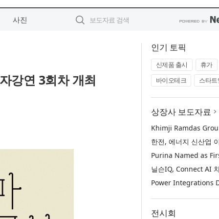
사진
인기 토픽
신제품 출시
휴가
저자강연 3회차 개최
바이오테크
스타트
상장사 보도자료
전시회