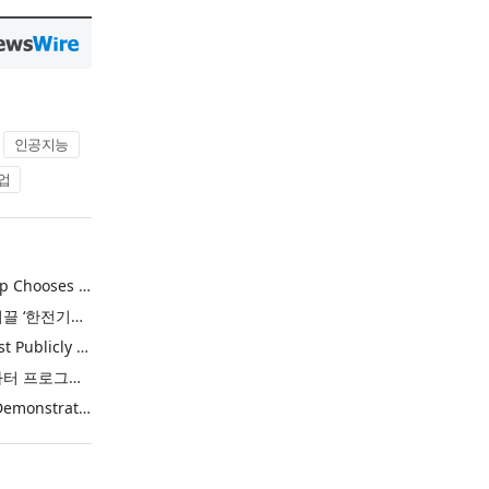
인공지능
업
Khimji Ramdas Group Chooses Rimini Street to Reduce SAP Support Costs, Protect 700+ Customizations and Reinvest Savings in Innovation
한전, 에너지 신산업 이끌 ‘한전기술지주’ 공식 출범
Purina Named as First Publicly Announced NIQ ConnectAI Charter Client
닐슨IQ, Connect AI 차터 프로그램 최초 고객사 ‘퓨리나’ 선정
Power Integrations Demonstrates World’s First 2200 V GaN Technology for Next-Era High-Voltage Power Systems