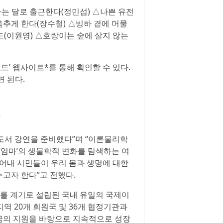
△나는 달로 출근한다(정민섭) △나쁜 유전
춤추게 한다(장수철) △빙하 곁에 머물
드(이원영) △호랑이는 숲에 살지 않는
로드’ 웹사이트*를 통해 확인할 수 있다.
 된다.
7
학 도서 강연을 준비했다”며 “이론물리학
‘엄마’의 생물학적 변화를 탐색하는 여
풀어내 시민들이 우리 몸과 생명에 대한
고자 한다”고 전했다.
회의를 계기로 설립된 국내 유일의 국제이
지역 20개 회원국 및 36개 협정기관과
금의 지원을 바탕으로 지속적으로 성장