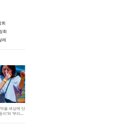
람회
람회
날레
억을 세상에 단
둥이’와 ‘부리부
기 색