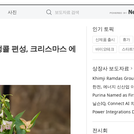
사진
인기 토픽
신제품 출시
휴가
 앵콜 편성, 크리스마스 에
바이오테크
스타트
상장사 보도자료
전시회