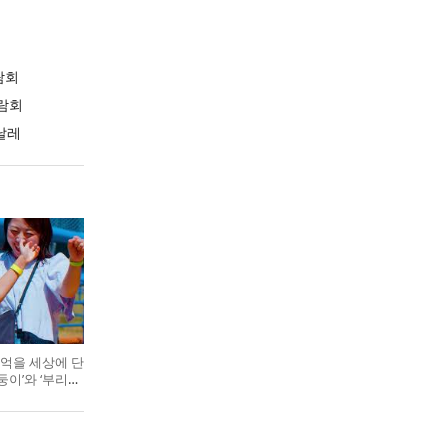
람회
람회
날레
억을 세상에 단
둥이’와 ‘부리부
기 색