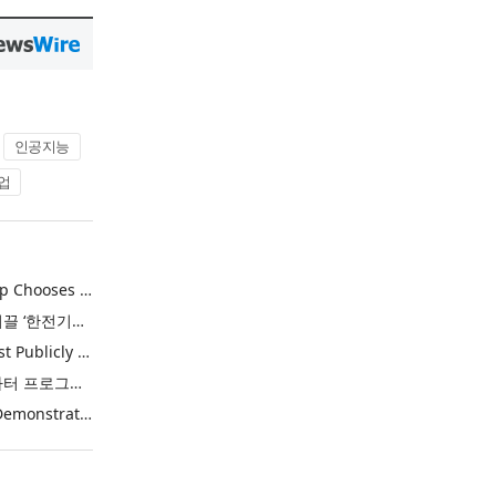
인공지능
업
Khimji Ramdas Group Chooses Rimini Street to Reduce SAP Support Costs, Protect 700+ Customizations and Reinvest Savings in Innovation
한전, 에너지 신산업 이끌 ‘한전기술지주’ 공식 출범
Purina Named as First Publicly Announced NIQ ConnectAI Charter Client
닐슨IQ, Connect AI 차터 프로그램 최초 고객사 ‘퓨리나’ 선정
Power Integrations Demonstrates World’s First 2200 V GaN Technology for Next-Era High-Voltage Power Systems