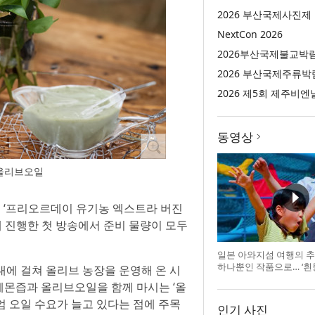
2026 부산국제사진제
NextCon 2026
2026부산국제불교박
2026 부산국제주류박
2026 제5회 제주비엔
동영상
올리브오일
시부터 ‘프리오르데이 유기농 엑스트라 버진
께 진행한 첫 방송에서 준비 물량이 모두
일본 아와지섬 여행의 추
하나뿐인 작품으로… ‘흰
0대에 걸쳐 올리브 농장을 운영해 온 시
리대마왕’의 오리지널 도
 레몬즙과 올리브오일을 함께 마시는 ‘올
 오일 수요가 늘고 있다는 점에 주목
인기 사진