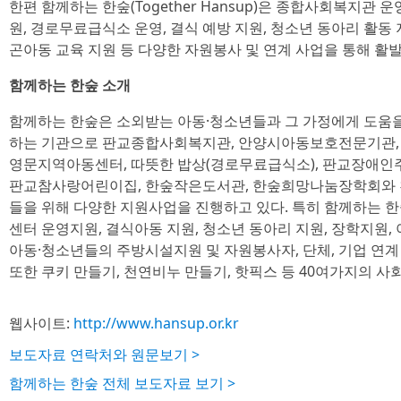
한편 함께하는 한숲(Together Hansup)은 종합사회복지관
원, 경로무료급식소 운영, 결식 예방 지원, 청소년 동아리 활동 
곤아동 교육 지원 등 다양한 자원봉사 및 연계 사업을 통해 활발
함께하는 한숲 소개
함께하는 한숲은 소외받는 아동·청소년들과 그 가정에게 도움
하는 기관으로 판교종합사회복지관, 안양시아동보호전문기관,
영문지역아동센터, 따뜻한 밥상(경로무료급식소), 판교장애인
판교참사랑어린이집, 한숲작은도서관, 한숲희망나눔장학회와 
들을 위해 다양한 지원사업을 진행하고 있다. 특히 함께하는
센터 운영지원, 결식아동 지원, 청소년 동아리 지원, 장학지원,
아동·청소년들의 주방시설지원 및 자원봉사자, 단체, 기업 연계
또한 쿠키 만들기, 천연비누 만들기, 핫픽스 등 40여가지의 사
웹사이트:
http://www.hansup.or.kr
보도자료 연락처와 원문보기 >
함께하는 한숲 전체 보도자료 보기 >