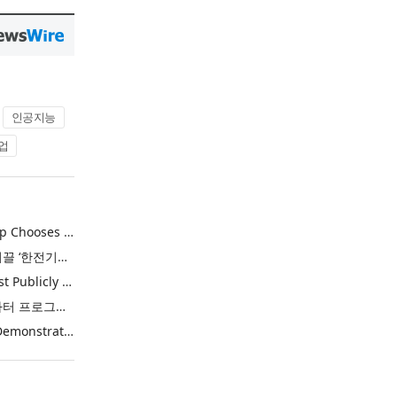
인공지능
업
Khimji Ramdas Group Chooses Rimini Street to Reduce SAP Support Costs, Protect 700+ Customizations and Reinvest Savings in Innovation
한전, 에너지 신산업 이끌 ‘한전기술지주’ 공식 출범
Purina Named as First Publicly Announced NIQ ConnectAI Charter Client
닐슨IQ, Connect AI 차터 프로그램 최초 고객사 ‘퓨리나’ 선정
Power Integrations Demonstrates World’s First 2200 V GaN Technology for Next-Era High-Voltage Power Systems