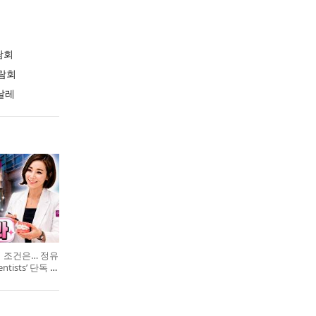
람회
람회
날레
의 조건은… 정유
entists’ 단독 특