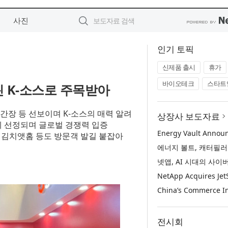
사진
인기 토픽
신제품 출시
휴가
바이오테크
스타트
살린 K-소스로 주목받아
완두간장 등 선보이며 K-소스의 매력 알려
상장사 보도자료
’에 선정되며 글로벌 경쟁력 입증
 김치앳홈 등도 방문객 발길 붙잡아
전시회