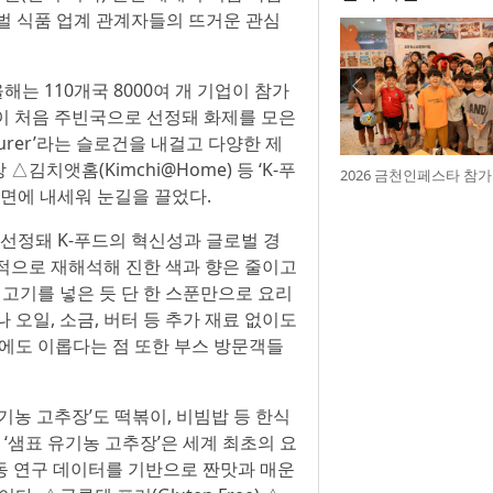
글로벌 식품 업계 관계자들의 뜨거운 관심
해는 110개국 8000여 개 기업이 참가
이 처음 주빈국으로 선정돼 화제를 모은
facturer’라는 슬로건을 내걸고 다양한 제
치앳홈(Kimchi@Home) 등 ‘K-푸
2026 금천인페스타 참
전면에 내세워 눈길을 끌었다.
 선정돼 K-푸드의 혁신성과 글로벌 경
적으로 재해석해 진한 색과 향은 줄이고
 고기를 넣은 듯 단 한 스푼만으로 요리
오일, 소금, 버터 등 추가 재료 없이도
경에도 이롭다는 점 또한 부스 방문객들
기농 고추장’도 떡볶이, 비빔밥 등 한식
 ‘샘표 유기농 고추장’은 세계 최초의 요
의 공동 연구 데이터를 기반으로 짠맛과 매운