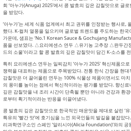
회 ‘아누가(Anuga) 2025’에서 콩 발효의 깊은 감칠맛으로 
을 받았다.
‘아누가’는 세계 식품 업계에서 최고 권위를 인정받는 행사로, 올
했다. K-컬처 열풍을 일으키며 글로벌 트렌드를 주도하는 한국
가운데, 샘표는 ‘No.1 Korean Sauce & Gochujang Manu
품을 선보였다. △요리에센스 연두 △유기농 고추장 △완두간장 △김
드의 소울’이라고 할 콩 발효의 깊은 감칠맛이 담긴 K-소스를 
특히 요리에센스 연두는 일찌감치 ‘아누가 2025’ 혁신제품으로
쟁력을 대표하는 제품으로 주목받았다. 전통 한식 간장을 현대
감칠맛은 더 끌어올린 연두는 100% 식물성 제품이면서도 마치
의 풍미를 높이는 점에서 혁신적이라는 평가를 받았다. 향신료나 
깊은 감칠맛을 내 조리 시간이 단축될 뿐만 아니라 건강과 환
로부터 획기적이라는 반응을 이끌어냈다.
콩 발효의 깊은 감칠맛으로 한국적인 매운맛을 제대로 살린 ‘유
특유의 ‘빨간 맛’에 호기심을 느낀 외국인들의 발길을 붙잡았다.
리과학연구소인 스페인 ‘알리시아(Alicia Foundation)’와