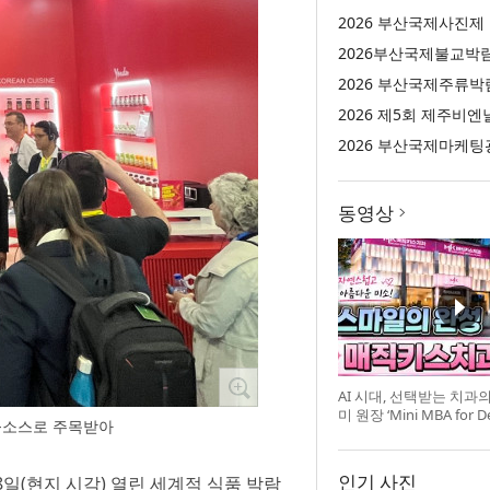
2026 부산국제사진제
2026부산국제불교박
2026 부산국제주류박
2026 제5회 제주비엔
동영상
AI 시대, 선택받는 치과
미 원장 ‘Mini MBA for D
 K-소스로 주목받아
강 개최
인기 사진
8일(현지 시각) 열린 세계적 식품 박람