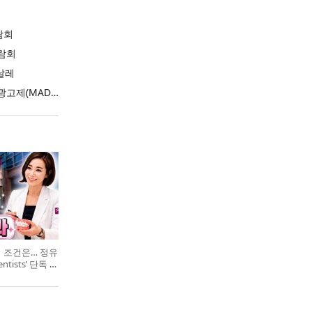
람회
람회
날레
2026 부산국제마케팅광고제(MAD STARS 2026)
의 조건은… 정유
entists’ 단독 특