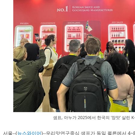
샘표, 아누가 2025에서 한국의 ‘장맛’ 살린
서울--(
뉴스와이어
)--우리맛연구중심 샘표가 독일 쾰른에서 4~