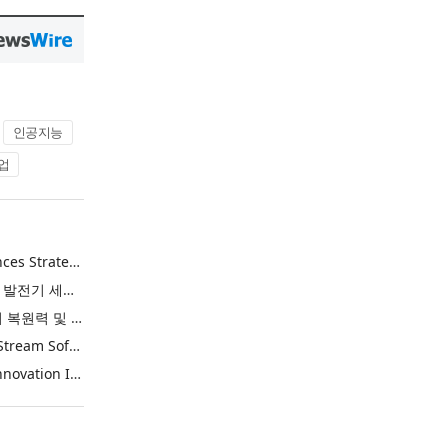
인공지능
업
Energy Vault Announces Strategic Agreement to Deploy 1.25 GW of Integrated Power Infrastructure for Hyperscaler AI Data Center with Leading Power Generation EPC Deploying Caterpillar Gensets
에너지 볼트, 캐터필러 발전기 세트 배치 중인 선도적인 발전 EPC를 통해 하이퍼스케일러 AI 데이터센터를 위한 1.25 GW 통합 전력 인프라 구축을 위한 전략적 계약 체결
넷앱, AI 시대의 사이버 복원력 및 데이터 보호 강화를 위해 젯스트림 소프트웨어 인수
NetApp Acquires JetStream Software to Advance Cyber Resilience and Data Protection for the AI Era
China’s Commerce Innovation Is Reshaping Global Retail