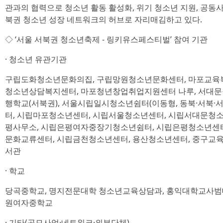
관과의 협력으로 청소년 활동 활성화, 위기 청소년 지원, 공동
북권 청소년 성장 네트워크의 허브로 자리매김하고 있다.
◇ ‘서울 서북권 청소년축제 - 링키유스페스티벌’ 참여 기관
· 청소년 유관기관
구립도화청소년문화의집, 구립망원청소년문화센터, 마포교육복
청소년상담복지센터, 마포청년창업취업지원센터 나루, 서대문
행학교(서북권), 서울시립일시청소년쉼터(이동형, 동북·서북
터, 시립마포청소년센터, 시립서울청소년센터, 시립서대문청
평사무소, 시립은평여자중장기청소년쉼터, 시립은평청소년센터
문화교류센터, 시립금천청소년센터, 용산청소년센터, 중구교육
서관
· 학교
당곡중학교, 명지전문대학 청소년교육상담과, 홍익대학교사범
원여자중학교
· 기타(공모사업·네트워크·외부단체)