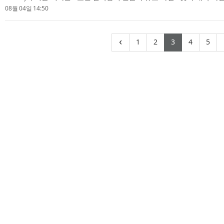
밝혔다. 쿠시먼앤드웨이크필드 코리아는 이미 약 2년 전 국내 정유 3사(GS
08월 04일 14:50
(current)
(current)
(current)
(curren
(cu
‹
1
2
3
4
5