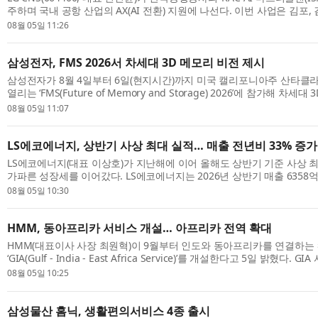
주하며 국내 공항 산업의 AX(AI 전환) 지원에 나선다. 이번 사업은 김포, 김
개 공항 운영 전반에 AI를 적용하기 위한 중장기 전략과 실행 로드맵을 수립
08월 05일 11:26
삼성전자, FMS 2026서 차세대 3D 메모리 비전 제시
삼성전자가 8월 4일부터 6일(현지시간)까지 미국 캘리포니아주 산타
열리는 ‘FMS(Future of Memory and Storage) 2026’에 참가해 차
zHBM과 zNAND-O의 목업(Mock-up)을 업계 최초로 공개하고, AI 시대를
08월 05일 11:07
LS에코에너지, 상반기 사상 최대 실적… 매출 전년비 33% 증가
LS에코에너지(대표 이상호)가 지난해에 이어 올해도 상반기 기준 사상 
가파른 성장세를 이어갔다. LS에코에너지는 2026년 상반기 매출 6358억
원을 기록했다고 5일 밝혔다. 지난해 상반기 대비 각각 32.8%, 16.5% 증
08월 05일 10:30
HMM, 동아프리카 서비스 개설… 아프리카 전역 확대
HMM(대표이사 사장 최원혁)이 9월부터 인도와 동아프리카를 연결하는
‘GIA(Gulf - India - East Africa Service)’를 개설한다고 5일 밝혔다
부임 이후 추진 중인 컨테이너 부문 ‘허브 앤 스포크(Hub & Spoke)’ 전략의 
08월 05일 10:25
삼성물산 홈닉, 생활편의서비스 4종 출시