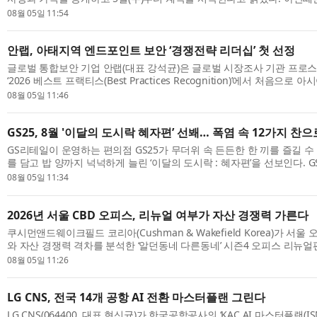
8세대 완전변경 모델로, △정교한 선과 면을 중심으로 완성한 파격적인 디
08월 05일 11:54
안랩, 아태지역 엔드포인트 보안 ‘경쟁전략 리더십’ 첫 선정
글로벌 통합보안 기업 안랩(대표 강석균)은 글로벌 시장조사 기관 프로
‘2026 베스트 프랙티스(Best Practices Recognition)’에서 처음으
트 보안 부문 ‘경쟁전략 리더십(Competitive Strategy Leadership)’ 자격
08월 05일 11:46
GS25, 8월 '이달의 도시락 혜자편’ 선봬… 폭염 속 12가지 찬
GS리테일이 운영하는 편의점 GS25가 무더위 속 든든한 한 끼를 즐길 수
를 담고 밥 양까지 넉넉하게 늘린 ‘이달의 도시락 : 혜자편’을 선보인다. G
락’은 매월 첫째 주 콘셉트를 정해 신규 도시락 메뉴를 선보이고 해당 월에만
08월 05일 11:34
2026년 서울 CBD 오피스, 리뉴얼 여부가 자산 경쟁력 가른다
쿠시먼앤드웨이크필드 코리아(Cushman & Wakefield Korea)가 서
와 자산 경쟁력 격차를 분석한 ‘알던동네 다른동네’ 시즌4 오피스 리뉴얼
보고서는 쿠시먼앤드웨이크필드가 독점 보유한 카드 빅데이터와 소셜 빅데이
08월 05일 11:26
LG CNS, 전국 14개 공항 AI 전환 마스터플랜 그린다
LG CNS(064400, 대표 현신균)가 한국공항공사의 ‘KAC AI 마스터플랜(IS