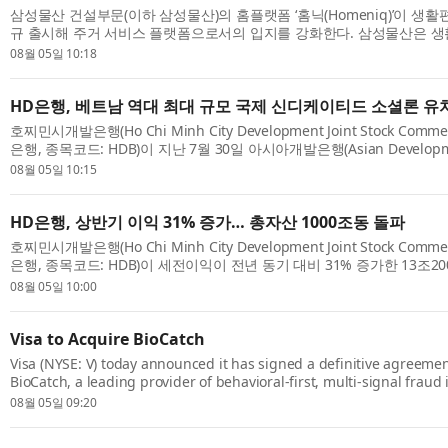
삼성물산 건설부문(이하 삼성물산)의 홈플랫폼 ‘홈닉(Homeniq)’이 생
규 출시해 주거 서비스 플랫폼으로서의 입지를 강화한다. 삼성물산은 생
업과의 제휴를 통해 청소·세차·의류수거·펫케어 서비스를 선보인다고 밝혔다
08월 05일 10:18
HD은행, 베트남 역대 최대 규모 국제 신디케이티드 소셜론 유
호찌민시개발은행(Ho Chi Minh City Development Joint Stock Commer
은행, 종목코드: HDB)이 지난 7월 30일 아시아개발은행(Asian Developm
차타드(Standard Chartered) 및 기타 국제 금융기관과 7억2100만달러 
08월 05일 10:15
HD은행, 상반기 이익 31% 증가… 총자산 1000조동 돌파
호찌민시개발은행(Ho Chi Minh City Development Joint Stock Commer
은행, 종목코드: HDB)이 세전이익이 전년 동기 대비 31% 증가한 13조20
만달러)을 기록하는 등 견조한 실적을 거뒀다. HD은행의 총자산은 6월 30일
08월 05일 10:00
Visa to Acquire BioCatch
Visa (NYSE: V) today announced it has signed a definitive agreemen
BioCatch, a leading provider of behavioral-first, multi-signal fraud 
funds advised by Permira and other shareholders for $2.4 billion in
08월 05일 09:20