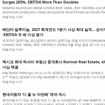
Surges 205%, EBITDA More Than Doubles
Vedanta Aluminium Metal Limited (NSE: VAML, BSE: 544780), one of
aluminium producers, today announced record financial results fo
June 30, 2026, marking a strong debut as an independent listed co
08월 05일 13:40
베단타 알루미늄, 2027 회계연도 1분기 사상 최대 실적… 순이익
·EBITDA 두 배 이상 증가
세계적인 알루미늄 생산업체인 베단타 알루미늄 메탈 리미티드(Vedanta Alu
Limited, NSE: VAML, BSE: 544780)가 2026년 6월 30일 종료 분기
발표했다. 이번 실적은 인적분할 이후 독립 상장회사로서 성공적인 첫 출발
08월 05일 13:40
멕시코 최대 럭셔리 부동산 중개회사 Ronival Real Estate, eX
너십 체결
eXp World Holdings, Inc.(나스닥: AGNT)의 핵심 자회사이자 세
인™ 부동산 중개회사인 eXp Realty®가 멕시코 바하칼리포르니아수르(Baja Ca
지역에서 거래 건수 기준 1위 부동산 회사인 Ronival Real Estate(이하 Roni
08월 05일 13:31
현대자동차 ‘디 올 뉴 아반떼’ 계약 개시
현대자동차가 대표 준중형 세단 ‘디 올 뉴 아반떼(The all new AVANTE,
사양과 가격을 공개하고 5일(수)부터 계약을 시작한다고 밝혔다. 아반떼