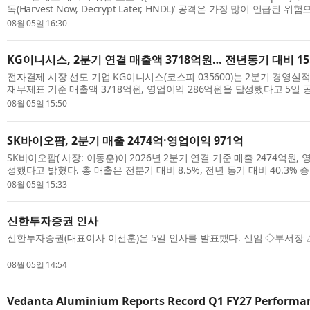
독(Harvest Now, Decrypt Later, HNDL)’ 공격은 가장 많이 언급된 
의 59%가 양자 시대에 대비해 양자 내성 암호(PQC) 알고리즘의 프로토타입
08월 05일 16:30
KG이니시스, 2분기 연결 매출액 3718억원… 전년동기 대비 15
전자결제 시장 선도 기업 KG이니시스(코스피 035600)는 2분기 경영실
재무제표 기준 매출액 3718억원, 영업이익 286억원을 달성했다고 5일 
년동기대비 매출액은 15.0%, 영업이익은 15.1% 증가한 기록이다. 별도 매
08월 05일 15:50
SK바이오팜, 2분기 매출 2474억·영업이익 971억
SK바이오팜( 사장: 이동훈)이 2026년 2분기 연결 기준 매출 2474억원,
성했다고 밝혔다. 총 매출은 전분기 대비 8.5%, 전년 동기 대비 40.3%
은 전분기 대비 8.1%, 전년 동기 대비 56.9% 성장해 일회성 용역수익이 반
08월 05일 15:33
신한투자증권 인사
신한투자증권(대표이사 이선훈)은 5일 인사를 발표했다. 신임 ◇부서장 △
08월 05일 14:54
Vedanta Aluminium Reports Record Q1 FY27 Performanc