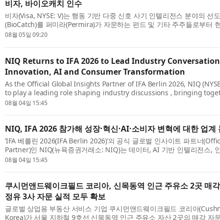
비자, 바이오캐치 인수
비자(Visa, NYSE: V)는 행동 기반 다중 신호 사기 인텔리전스 분야의 
(BioCatch)를 퍼미라(Permira)가 자문하는 펀드 및 기타 주주들로부터
하기 위한 최종 계약을 체결했다고 발표했다. 바이오캐치 인수는 비자의 기
08월 05일 09:20
NIQ Returns to IFA 2026 to Lead Industry Conversatio
Innovation, AI and Consumer Transformation
As the Official Global Insights Partner of IFA Berlin 2026, NIQ (NYS
to play a leading role shaping industry discussions , bringing toge
intelligence, and human insight to illuminate the forces reshaping g
08월 04일 15:45
NIQ, IFA 2026 참가해 성장·혁신·AI·소비자 변혁에 대한 업계
‘IFA 베를린 2026(IFA Berlin 2026)’의 공식 글로벌 인사이트 파트너(Official
Partner)인 NIQ(뉴욕증권거래소: NIQ)는 데이터, AI 기반 인텔리전스
해 성장, 혁신, 소비자 행동을 재편하는 원동력을 조명함으로써 업계 논의를
08월 04일 15:45
쿠시먼앤드웨이크필드 코리아, 신목동역 인근 주유소 2곳 매각
정유 3사 자문 실적 모두 확보
글로벌 상업용 부동산 서비스 기업 쿠시먼앤드웨이크필드 코리아(Cushman 
Korea)가 서울 지하철 9호선 신목동역 인근 주유소 자산 2곳의 매각 