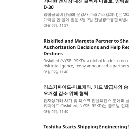
거대한 전시장 대신 골목과 마을로, 양림
D-30
양림골목비엔날레 운영사무국(쥬스컴퍼니)은 ‘20
개막을 한 달여 앞둔 8월 7일 전남광주통합특별
유니크베뉴 10년후그라운드에서 ‘양림골목비엔날레 
08월 07일 11:57
개최하고 축제 준비를 본격화했다. 추진·기획위원, 
Riskified and Marqeta Partner to Sha
Authorization Decisions and Help Re
Declines
Riskified (NYSE: RSKD), a global leader in e
risk intelligence, today announced a partner
(NASDAQ: MQ), the global modern card issuin
08월 07일 11:40
card issuers on Marqeta’s platform access to Ri
리스키파이드-마르케타, 카드 발급사의 승
오거절 감소 위해 협력
전자상거래 사기 및 리스크 인텔리전스 분야의 글
키파이드 (Riskified, NYSE: RSKD)는 글로벌
마르케타 (Marqeta, 나스닥: MQ)와 파트너십
08월 07일 11:40
이번 협력을 통해 마르케타 플랫폼을 이용하는 카드
Toshiba Starts Shipping Engineering