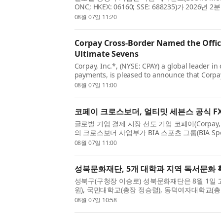
ONC; HKEX: 06160; SSE: 688235)가 2026
업데이트를 발표했다. 비원의 공동창업자 겸 회장 겸
08월 07일 11:20
러(John V. Oyler)는 “이번 2분기 강력한 실적은 
Corpay Cross-Border Named the Offici
Ultimate Sevens
Corpay, Inc.*, (NYSE: CPAY) a global leader in
payments, is pleased to announce that Corpa
business has entered into an agreement with
08월 07일 11:00
new global rugby sevens championship backe
Group lau...
코페이 크로스보더, 얼티밋 세븐스 공식 F
글로벌 기업 결제 시장 선도 기업 코페이(Corpay, Inc.
의 크로스보더 사업부가 BIA 스포츠 그룹(BIA Spor
로 2026년 8월 출범하는 신규 글로벌 럭비 세븐
08월 07일 11:00
세븐스(Ultimate Sevens)’와 계약을 체결했다. 이번
성북문화재단, 5개 대학과 지역 독서문화 
성북구(구청장 이승로) 성북문화재단은 8월 1일
원), 국민대학교(총장 정승렬), 동덕여자대학교(총
대학교(총장 이성근), 한성대학교(총장 이창원)와
08월 07일 10:58
을 위한 협력 사업에 대해 업무협약을 체결했다. 지