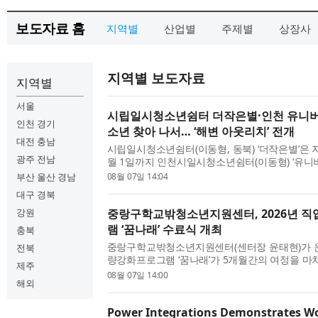
보도자료 홈
지역별
산업별
주제별
상장사
지역별 보도자료
지역별
서울
시립일시청소년쉼터 더작은별·인천 유니버
인천 경기
소년 찾아 나서… ‘해변 아웃리치’ 전개
대전 충남
시립일시청소년쉼터(이동형, 동북) ‘더작은별’은 지
광주 전남
월 1일까지 인천시일시청소년쉼터(이동형) ‘유니버
왕리해수욕장 일대에서 가출 예방과 청소년쉼터 
부산 울산 경남
08월 07일 14:04
관 연합 ‘해변 아웃리치’를 진행했다. ‘더작은별’과 ‘유
대구 경북
강원
중랑구학교밖청소년지원센터, 2026년 
램 ‘꿈나래’ 수료식 개최
충북
중랑구학교밖청소년지원센터(센터장 윤태현)가 운
전북
량강화프로그램 ‘꿈나래’가 5개월간의 여정을 마치
제주
식을 가졌다. 참여 청소년 6명 전원이 전 과정을
08월 07일 14:00
해외
격증을 취득했다. 이들은 총 62시간의 바리스타 이
Power Integrations Demonstrates Wor