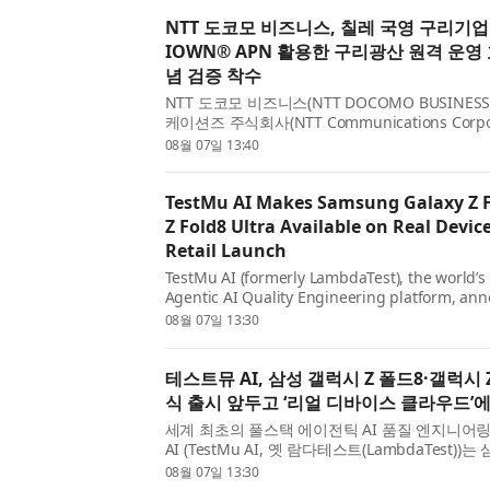
NTT 도코모 비즈니스, 칠레 국영 구리기업
IOWN® APN 활용한 구리광산 원격 운영
념 검증 착수
NTT 도코모 비즈니스(NTT DOCOMO BUSINESS, 
케이션즈 주식회사(NTT Communications Corpor
올포토닉스 네트워크(All-Photonics Network, 
08월 07일 13:40
코’의 구리광산 원격 운영을 고도화하기 위해 칠
(Corp...
TestMu AI Makes Samsung Galaxy Z F
Z Fold8 Ultra Available on Real Devic
Retail Launch
TestMu AI (formerly LambdaTest), the world’s fi
Agentic AI Quality Engineering platform, an
Samsung Galaxy Z Fold8 and Galaxy Z Fold8 U
08월 07일 13:30
available for testing on its Real Device Cloud 
unveil...
테스트뮤 AI, 삼성 갤럭시 Z 폴드8·갤럭시 
식 출시 앞두고 ‘리얼 디바이스 클라우드’
세계 최초의 풀스택 에이전틱 AI 품질 엔지니어
AI (TestMu AI, 옛 람다테스트(LambdaTest)
갤럭시 Z 폴드8 울트라를 자사의 리얼 디바이스 클라우
08월 07일 13:30
Cloud) 에서 테스트할 수 있게 됐다고 발표했다. 삼