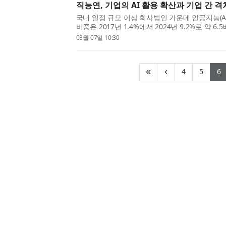
직능연, 기업의 AI 활용 확산과 기업 간 격
국내 일정 규모 이상 회사법인 가운데 인공지능(A
비중은 2017년 1.4%에서 2024년 9.2%로 약 6
2024년에도 활용률은 10%에 못 미쳤으며, 기업
08월 07일 10:30
격차가 뚜렷하게 나타났다. 한국직업능력연구원(원
(current)
(curr
(
«
‹
4
5
6