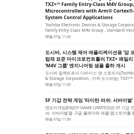
TXZ+™ Family Entry‑Class M4V Group
Microcontrollers with Arm® Cortex®‑
System Control Applications
Toshiba Electronic Devices & Storage Corpor
Family Entry-Class M4V Group , standard mic
Cortex®-M4 core with a floating-point unit (F
08월 07일 11:30
managem...
도시바, 시스템 제어 애플리케이션용 ‘암 코
탑재 표준 마이크로컨트롤러 TXZ+ 패밀리
‘M4V 그룹’ 엔지니어링 샘플 출하 개시
도시바 일렉트로닉 디바이스 앤 스토리지(Toshiba Ele
& Storage Corporation , 이하 도시바)는 TX
스 M4V 그룹 을 발표했다. 이 신제품은 부동소수점
08월 07일 11:30
암 코어텍스-M4(Arm® Cortex®-M4) 코어를 탑재해
SF 기갑 전략 게임 ‘타이탄 러쉬: 서바이벌
엔조이게임(ENJOY GAME LIMITED)은 SF 기갑
쉬: 서바이벌’을 구글 플레이와 애플 앱스토어를 
다고 7일 밝혔다. ‘타이탄 러쉬: 서바이벌’은 전용
08월 07일 11:30
종, 미녀 지휘관 모집, 피난처 운영 등을 결합한 SF 