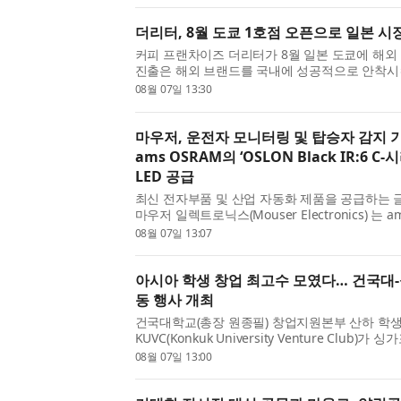
더리터, 8월 도쿄 1호점 오픈으로 일본 시
커피 프랜차이즈 더리터가 8월 일본 도쿄에 해외 
진출은 해외 브랜드를 국내에 성공적으로 안착시
빠른 국내 확장을 이끈 실행력을 갖춘 임원진이 
08월 07일 13:30
서 주목된다. ◇ ‘일본 브랜드를 한국에, 이번엔 한국
마우저, 운전자 모니터링 및 탑승자 감지
ams OSRAM의 ‘OSLON Black IR:6 
LED 공급
최신 전자부품 및 산업 자동화 제품을 공급하는 
마우저 일렉트로닉스(Mouser Electronics) 는 
OSLON® Black IR:6 C-시리즈 LED를 공급한다
08월 07일 13:07
Black IR:6 LED 는 운전자 및 탑승자 모니터링과 
아시아 학생 창업 최고수 모였다… 건국대
동 행사 개최
건국대학교(총장 원종필) 창업지원본부 산하 학
KUVC(Konkuk University Venture Club)
(Singapore Management University·이하 
08월 07일 13:00
‘Start-up Society’와 공동 개최한 ‘2026 KU-
지난 ...