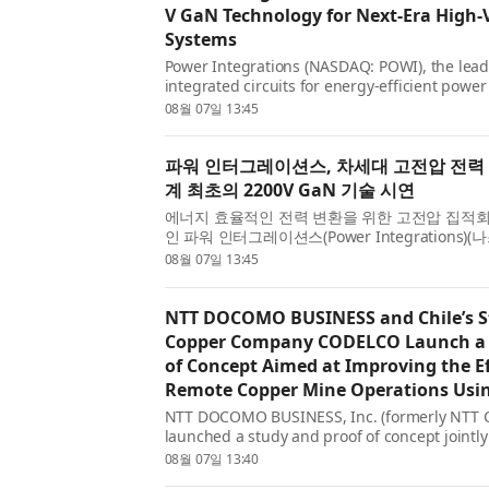
V GaN Technology for Next-Era High-
Systems
Power Integrations (NASDAQ: POWI), the lead
integrated circuits for energy-efficient power
announced that PowiGaN™ gallium-nitride (G
08월 07일 13:45
now rated at up to 2200 V, far exceeding the v
파워 인터그레이션스, 차세대 고전압 전력
계 최초의 2200V GaN 기술 시연
에너지 효율적인 전력 변환을 위한 고전압 집적회
인 파워 인터그레이션스(Power Integrations)(나
PowiGaN™ 질화갈륨(GaN) 기술의 정격 전압이 
08월 07일 13:45
해 현재 시판 중인 다른 모든 GaN 기술의 전압 성
NTT DOCOMO BUSINESS and Chile’s 
Copper Company CODELCO Launch a 
of Concept Aimed at Improving the Ef
Remote Copper Mine Operations Us
NTT DOCOMO BUSINESS, Inc. (formerly NTT C
launched a study and proof of concept jointl
Chile (CODELCO) to progress remote operati
08월 07일 13:40
IOWN® All...