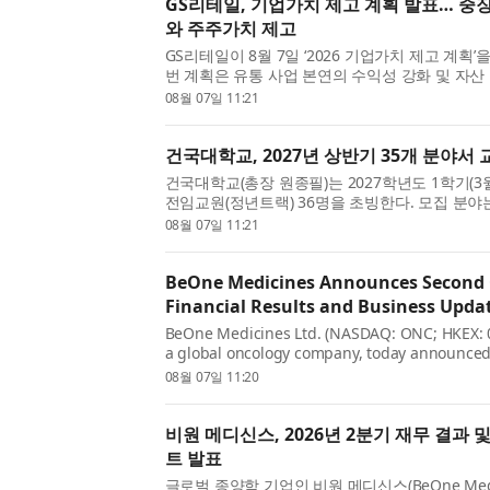
GS리테일, 기업가치 제고 계획 발표… 중
와 주주가치 제고
GS리테일이 8월 7일 ‘2026 기업가치 제고 계획’
번 계획은 유통 사업 본연의 수익성 강화 및 자산
으로 삼아 기업의 본질적인 가치를 제고하고 주
08월 07일 11:21
다는 것이 핵심이다. 세부적으로 수익성 강화를 위한
건국대학교, 2027년 상반기 35개 분야서 
건국대학교(총장 원종필)는 2027학년도 1학기(3
전임교원(정년트랙) 36명을 초빙한다. 모집 분야는
과대학 미디어커뮤니케이션학과에서 인공지능커
08월 07일 11:21
분야 신임 교원을 초빙하며, 문화콘텐츠학과에서는 A
BeOne Medicines Announces Second 
Financial Results and Business Upda
BeOne Medicines Ltd. (NASDAQ: ONC; HKEX: 0
a global oncology company, today announced 
and corporate updates from the second quarte
08월 07일 11:20
Oyler, Co-Founder, Chairman, and CEO, BeOne, 
비원 메디신스, 2026년 2분기 재무 결과
트 발표
글로벌 종양학 기업인 비원 메디신스(BeOne Medici