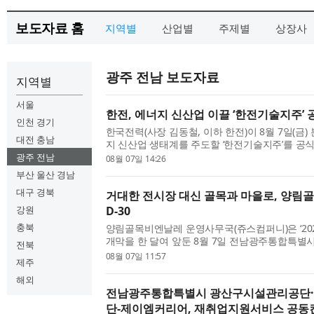
보도자료 홈
지역별
산업별
주제별
상장사
광주 전남 보도자료
지역별
서울
한전, 에너지 신산업 이끌 ‘한전기술지주’ 
인천 경기
한국전력(사장 김동철, 이하 한전)이 8월 7일(금
대전 충남
지 신산업 생태계를 주도할 ‘한전기술지주’를 공
사업 추진에 나섰다. 이날 행사에는 기후에너지환
광주 전남
08월 07일 14:26
불어민주당 신정훈 의원과 정진욱 의원, 전남광주통
부산 울산 경남
대구 경북
거대한 전시장 대신 골목과 마을로, 양림
강원
D-30
충북
양림골목비엔날레 운영사무국(쥬스컴퍼니)은 ‘20
개막을 한 달여 앞둔 8월 7일 전남광주통합특별
전북
유니크베뉴 10년후그라운드에서 ‘양림골목비엔날레 
08월 07일 11:57
제주
개최하고 축제 준비를 본격화했다. 추진·기획위원, 
해외
전남광주통합특별시 광산구시설관리공단
단-제이엠커리어, 재취업지원서비스 공동컨