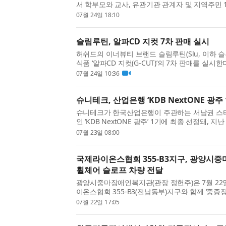
서 학부모와 교사, 유관기관 관계자 및 지역주민 1
운데 ‘2026년 아동·청소년 정신건강 캠페인 대국
07월 24일 18:10
다. 이번 공개강좌는 대한소아청소년정신의학회 협
슬림루틴, 알파CD 지컷 7차 판매 실시
허쉬드의 이너뷰티 브랜드 슬림루틴(Slu, 이하 
식품 ‘알파CD 지컷(G-CUT)’의 7차 판매를 실시
지컷은 기름진 음식을 섭취하기 전 함께 먹는 방
07월 24일 10:36
일반 식품이다. 1포당 주원료 함량은 3500mg이며, 
슈니테크, 산업은행 ‘KDB NextONE 광주 
슈니테크가 한국산업은행이 주관하는 서남권 스
인 ‘KDB NextONE 광주’ 1기에 최종 선정돼, 
(OT)을 시작으로 본격적인 프로그램 일정에 돌입
07월 23일 08:00
처음 운영되는 ‘KDB NextONE 광주’는 서남권의 
국제라이온스협회 355-B3지구, 광양시
휠체어 슬로프 차량 전달
광양시중마장애인복지관(관장 정헌주)은 7월 22일
이온스협회 355-B3(전남동부)지구와 함께 ‘중증
을 위한 휠체어 슬로프 차량 전달식’을 개최했다.
07월 22일 17:05
라이온스협회 355-B3(전남동부)지구 김철옥 총재와