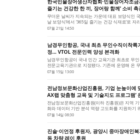
한국민물장어생산자협회·민물장어자조금관
즐기는 건강한 한 끼, 장어랑 함께’ 소비 
무더운 날씨가 지속되는 가운데 대표 보양식인 국
날 보양식’에서 ‘365일 즐기는 건강 식재료’로
의 변화를 이끌고 있다. 한국민물장어생산자협회(
07월 21일 14:50
장어자조금관리위원회(위원장 신영래)는 본격적인 삼
남경무인항공, 국내 최초 무인수직이착륙
정… VTOL 전문인력 양성 본격화
남경무인항공이 국내 민간 교육기관 최초로 무인수
전문교육기관으로 지정됐다. 기존에 운영해 온 
리콥터, 무인비행기 전문교육과정에 무인수직이
07월 15일 13:00
추가되면서 국내 민간 교육기관 최초로 초경량비행
전남정보문화산업진흥원, 기업 눈높이에 맞춘
AX랩 맞춤형 교육 및 기술지도 프로그램’ 
전남정보문화산업진흥원(이하 진흥원)은 지역 기업
화와 데이터 기반 분석 역량 고도화를 지원하기 위해
랩 맞춤형 교육 및 기술지도 프로그램’을 운영한다
07월 14일 08:30
은 AI 융합 지능형 농업 생태계 구축사업의 일환으로
진솔·이언정 후원자, 광양시 중마장애인복
동 차량 레이 후원