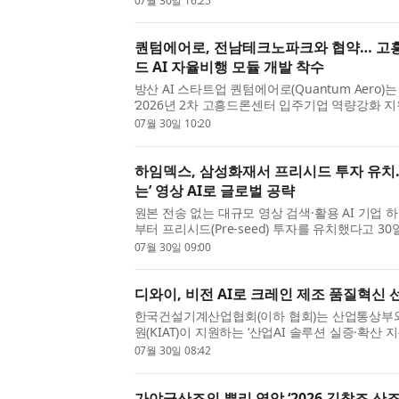
07월 30일 16:25
‘시원한 나눔’ 봉사활동을 공동으로 진행했다. 이번 
퀀텀에어로, 전남테크노파크와 협약… 고
드 AI 자율비행 모듈 개발 착수
방산 AI 스타트업 퀀텀에어로(Quantum Aero
‘2026년 2차 고흥드론센터 입주기업 역량강화 
하고, GPS 음영 환경에 대응하는 온보드 AI 자
07월 30일 10:20
했다고 밝혔다. 고흥드론센터 입주기업 역량강화 
하임덱스, 삼성화재서 프리시드 투자 유치…
는’ 영상 AI로 글로벌 공략
원본 전송 없는 대규모 영상 검색·활용 AI 기업
부터 프리시드(Pre-seed) 투자를 유치했다고 30
공적으로 마무리된 이번 투자를 기점으로 하임덱스
07월 30일 09:00
시장 공략에 본격적인 속도를 낸다. 하임덱스는 무
디와이, 비전 AI로 크레인 제조 품질혁신 
한국건설기계산업협회(이하 협회)는 산업통상부
원(KIAT)이 지원하는 ‘산업AI 솔루션 실증·확산 
AI 기반 건설기계 제조 혁신을 위한 산업AI 솔루
07월 30일 08:42
주관기관으로 선정돼 본격적인 사업 수행에 착수했
가야금산조의 뿌리 영암 ‘2026 김창조 산조 