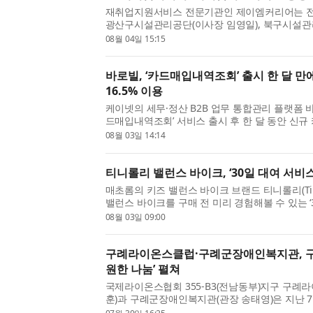
재취업지원서비스 전문기관인 제이엠커리어는 
광산구시설관리공단(이사장 임영일), 북구시설관
리 이옥춘)과 ‘재취업지원서비스 공동컨설팅 업무협
08월 04일 15:15
다고 4일 밝혔다. 이번 협약은 고용노동부의 재취
바로빌, ‘카드매입내역조회’ 출시 한 달 만
16.5% 이용
케이넷의 세무·정산 B2B 업무 통합관리 플랫폼 바
드매입내역조회’ 서비스 출시 후 한 달 동안 신
객사 96곳 중 16.5%가 이용하고 있다고 3일 밝
08월 03일 14:14
역조회는 기존 카드사용내역조회 고객사 200곳을 
티니롤리 밸런스 바이크, ‘30일 대여 서비스
매초롬의 키즈 밸런스 바이크 브랜드 티니롤리(Tiny
밸런스 바이크를 구매 전 미리 경험해볼 수 있는 ‘
오픈했다고 밝혔다. 티니롤리는 ‘우리 아이 첫 라
08월 03일 09:00
랜드 슬로건 아래 아이들이 놀이처럼 자연스럽게 .
구례라이온스클럽·구례군장애인복지관, 구
원한 나눔’ 펼쳐
국제라이온스협회 355-B3(전남동부)지구 구례
훈)과 구례군장애인복지관(관장 송태영)은 지난 7월
시장 일원에서 지역 상인과 시장을 찾은 주민 및