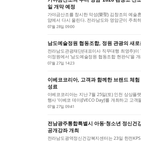
일 개막 예정
가야금산조를 창시한 악성(樂聖) 김창조의 예술혼
암에서 다시 울린다. 전라남도와 영암군이 주최
이 주관하는 ‘2026 김창조 산조 페스티벌’이 오는 9
07월 28일 09:00
일(토)까지 이틀간 영암군 일원 세 곳(빛찬광장·가야
남도예술정원 협동조합, 정원 관광의 새로
전라남도관광재단(대표이사 직무대행 최영주)이 7월
이정원에서 ‘남도예술정원 협동조합 현판식’을 
협동조합 참여 정원주, 전남광주통합특별시, 전
07월 27일 14:23
요 관계자가 참석해 현판 부착을 축하하고 지역 관광
이베코코리아, 고객과 함께한 브랜드 체험 
성료
이베코코리아는 지난 7월 25일(토) 인천 상상플
행사 ‘이베코 데이(IVECO Day)’를 개최하고 고
내 상용차 커뮤니티와의 관계를 더욱 강화하는 시
07월 27일 09:41
사는 국내 시장에 출시된 올 뉴 S-Way를 선보이는 
전남광주통합특별시 아동·청소년 정신건강
공개강좌 개최
전라남도광역정신건강복지센터는 23일 한전KPS