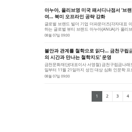
아누아, 올리브영 미국 패서디나점서 ‘브랜드
여… 북미 오프라인 공략 강화
글로벌 브랜드 빌더 기업 더파운더즈(각자대표 이
하는 글로벌 뷰티 브랜드 아누아(ANUA)가 올리
모션에 참여하며 북미 현지 소비자를 위한 브랜드
08월 07일 09:00
다. 아누아는 올리브영의 ‘브랜드 쇼케이스(Brand S
불안과 관계를 철학으로 읽다… 금천구립
의 시간과 만나는 철학지도’ 운영
금천문화재단(대표이사 서영철) 금천구립금나래도서
일부터 11월 21일까지 성인 대상 심화 인문학 프
혜학교 ‘현재의 시간과 만나는 철학지도’를 운영한
08월 07일 09:00
교’는 문화체육관광부가 주최하고, 한국문화예술교
(current)
(current)
(curr
(
1
2
3
4