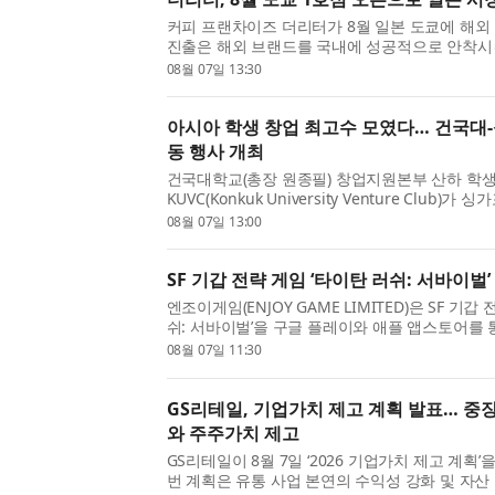
커피 프랜차이즈 더리터가 8월 일본 도쿄에 해외 
진출은 해외 브랜드를 국내에 성공적으로 안착시
빠른 국내 확장을 이끈 실행력을 갖춘 임원진이 
08월 07일 13:30
서 주목된다. ◇ ‘일본 브랜드를 한국에, 이번엔 한국
아시아 학생 창업 최고수 모였다… 건국대
동 행사 개최
건국대학교(총장 원종필) 창업지원본부 산하 학
KUVC(Konkuk University Venture Club)
(Singapore Management University·이하 
08월 07일 13:00
‘Start-up Society’와 공동 개최한 ‘2026 KU-
지난 ...
SF 기갑 전략 게임 ‘타이탄 러쉬: 서바이벌
엔조이게임(ENJOY GAME LIMITED)은 SF 기갑
쉬: 서바이벌’을 구글 플레이와 애플 앱스토어를 
다고 7일 밝혔다. ‘타이탄 러쉬: 서바이벌’은 전용
08월 07일 11:30
종, 미녀 지휘관 모집, 피난처 운영 등을 결합한 SF 
GS리테일, 기업가치 제고 계획 발표… 중
와 주주가치 제고
GS리테일이 8월 7일 ‘2026 기업가치 제고 계획’
번 계획은 유통 사업 본연의 수익성 강화 및 자산