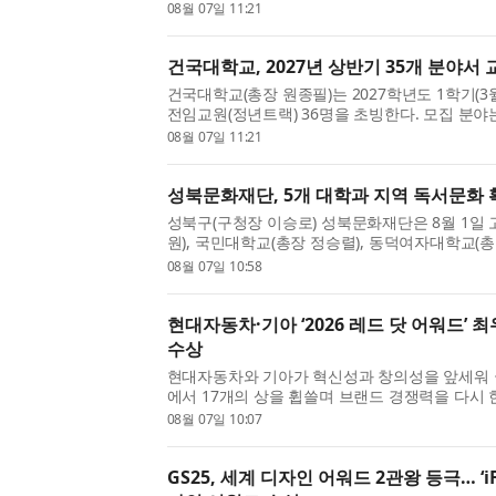
으로 삼아 기업의 본질적인 가치를 제고하고 주
08월 07일 11:21
다는 것이 핵심이다. 세부적으로 수익성 강화를 위한
건국대학교, 2027년 상반기 35개 분야서 
건국대학교(총장 원종필)는 2027학년도 1학기(3
전임교원(정년트랙) 36명을 초빙한다. 모집 분야는
과대학 미디어커뮤니케이션학과에서 인공지능커
08월 07일 11:21
분야 신임 교원을 초빙하며, 문화콘텐츠학과에서는 A
성북문화재단, 5개 대학과 지역 독서문화 
성북구(구청장 이승로) 성북문화재단은 8월 1일
원), 국민대학교(총장 정승렬), 동덕여자대학교(총
대학교(총장 이성근), 한성대학교(총장 이창원)와
08월 07일 10:58
을 위한 협력 사업에 대해 업무협약을 체결했다. 지
현대자동차·기아 ‘2026 레드 닷 어워드’ 
수상
현대자동차와 기아가 혁신성과 창의성을 앞세워 
에서 17개의 상을 휩쓸며 브랜드 경쟁력을 다시 
동차·기아는 ‘2026 레드 닷 어워드: 브랜드 & 
08월 07일 10:07
문(Red Dot Design Award: Brand & Communica
GS25, 세계 디자인 어워드 2관왕 등극… ‘iF