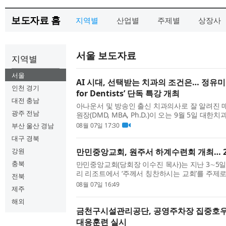
보도자료 홈
지역별
산업별
주제별
상장사
서울 보도자료
지역별
서울
AI 시대, 선택받는 치과의 조건은… 정유미 원
인천 경기
for Dentists’ 단독 특강 개최
대전 충남
아나운서 및 방송인 출신 치과의사로 잘 알려진
광주 전남
원장(DMD, MBA, Ph.D.)이 오는 9월 5일 대한
주최 ‘mini-MBA Essentials for Dentists’
부산 울산 경남
08월 07일 17:30
번 특강은 ‘왜 어떤 치과는 선택받는가?(Why Are Cer
대구 경북
강원
만민중앙교회, 원주서 하계수련회 개최… 2
충북
만민중앙교회(당회장 이수진 목사)는 지난 3∼5
리 리조트에서 ‘주께서 칭찬하시는 교회’를 주제
전북
다고 밝혔다. 이번 수련회에는 한국을 비롯해 일본,
08월 07일 16:49
제주
롬비아, 호주, 영국 등 24개국 성도가 참석했다. 이
해외
금천구시설관리공단, 공영주차장 집중호우
대응훈련 실시