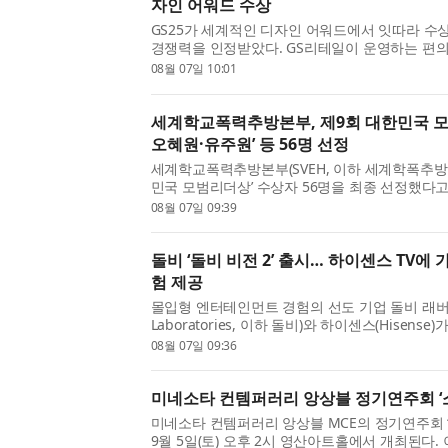
자인 어워드 수상
GS25가 세계적인 디자인 어워드에서 잇따라 수
경쟁력을 인정받았다. GS리테일이 운영하는 편의점 G
드닷 디자인 어워드(Red Dot Design Award
08월 07일 10:01
부문에서 본상을 수상했다고 7일 밝혔다. 이번 수상으
세계학교폭력추방본부, 제9회 대한민국 모
오혜원·유주원’ 등 56명 선정
세계학교폭력추방본부(SVEH, 이하 세계학폭추방본
민국 모범리더상’ 수상자 56명을 최종 선정했다
더총연맹(WFPL, World Federation of Power 
08월 07일 09:39
山河)) 부설 세계학폭추방본부 소속 대한민국 SVE특
돌비 ‘돌비 비전 2’ 출시… 하이센스 TV에
험 제공
몰입형 엔터테인먼트 경험의 선도 기업 돌비 래버러
Laboratories, 이하 돌비)와 하이센스(Hisense
델에 ‘돌비 비전 2(Dolby Vision 2)’를 탑재하
08월 07일 09:36
를 통해 더 많은 모델에 확대 적용할 계획이라고 밝
미네소타 컨템퍼러리 앙상블 정기연주회 ‘
미네소타 컨템퍼러리 앙상블 MCE의 정기연주회 ‘
9월 5일(토) 오후 2시 영산아트홀에서 개최된다.