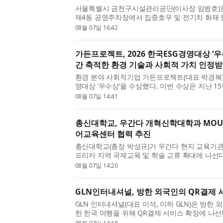
서울특별시 금천구시설관리공단(이사장 임병호)은 
제4동 공영주차장에서 집중호우 및 전기차 화재 
한 재난안전 대응장비 시범설치 및 실전형 모의훈
08월 07일 16:42
훈련은 공영주차장에서 발생할 수 있는 침수 및 전기
가든프로젝트, 2026 한국ESG경영대상 ‘우
간 축적한 환경 기술과 사회적 가치 인정
환경 분야 사회적기업 가든프로젝트(대표 박경복)가
영대상 ‘우수상’을 수상했다. 이번 수상은 지난 1
순환, 환경복지, 환경교육 등 다양한 분야에서 축
08월 07일 14:41
실천과 환경 기술이 종합적으로 평가받은 결과다. 
총신대학교, 우간다 개혁신학대학과 MOU
어교육센터 협력 추진
총신대학교(총장 박성규)가 우간다 현지 교육기관
프리카 지역 국제교육 및 학술 교류 확대에 나선
6일 총신대학교 사당캠퍼스 주기철기념홀에서 
08월 07일 14:20
한 Reformed Theological College(개혁신학대학,
GLN인터내셔널, 방한 외국인의 QR결제 
GLN 인터내셔널(대표 이석, 이하 GLN)은 방한
한 한국 여행을 위해 QR결제 서비스 확장에 나선
비스 확장은 서울페이 운영 사업자인 쿠콘과의 