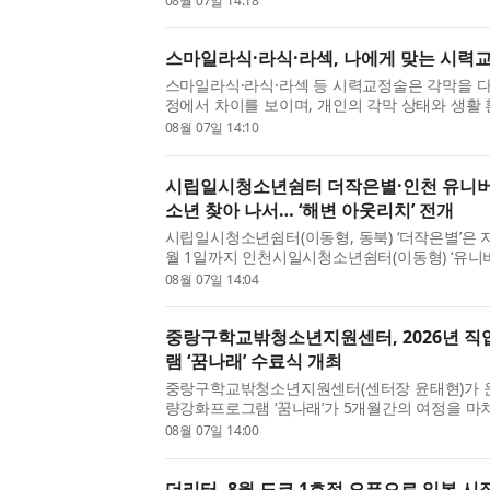
08월 07일 14:18
소상공인 가맹점 50만 곳을 추가로 확보해 국내 약 1
스마일라식·라식·라섹, 나에게 맞는 시력
스마일라식·라식·라섹 등 시력교정술은 각막을 다
정에서 차이를 보이며, 개인의 각막 상태와 생활
수술법이 달라질 수 있다. 밝은눈안과 잠실 본점
08월 07일 14:10
정술을 고민하는 사람들을 위해 세 수술법의 차이에
시립일시청소년쉼터 더작은별·인천 유니버
소년 찾아 나서… ‘해변 아웃리치’ 전개
시립일시청소년쉼터(이동형, 동북) ‘더작은별’은 지
월 1일까지 인천시일시청소년쉼터(이동형) ‘유니버
왕리해수욕장 일대에서 가출 예방과 청소년쉼터 
08월 07일 14:04
관 연합 ‘해변 아웃리치’를 진행했다. ‘더작은별’과 ‘유
중랑구학교밖청소년지원센터, 2026년 
램 ‘꿈나래’ 수료식 개최
중랑구학교밖청소년지원센터(센터장 윤태현)가 운
량강화프로그램 ‘꿈나래’가 5개월간의 여정을 마치
식을 가졌다. 참여 청소년 6명 전원이 전 과정을
08월 07일 14:00
격증을 취득했다. 이들은 총 62시간의 바리스타 이
더리터, 8월 도쿄 1호점 오픈으로 일본 시