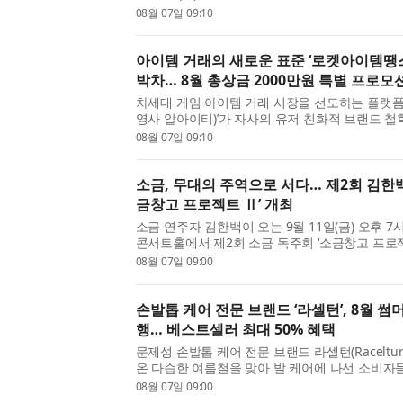
리의 풍경’​을 주제로, 소리가 만들어내는 공간과
08월 07일 09:10
편성과 레퍼토리를 통해 조망한다. 성악, 피아노 ..
아이템 거래의 새로운 표준 ‘로켓아이템땡스
박차… 8월 총상금 2000만원 특별 프로모
차세대 게임 아이템 거래 시장을 선도하는 플랫폼
영사 알아이티)’가 자사의 유저 친화적 브랜드 철
월 한 달간 총상금 2000만원 규모의 ‘판매왕·구
08월 07일 09:10
실시한다고 7일 밝혔다. 최근 게임 아이템 거래 플랫
소금, 무대의 주역으로 서다… 제2회 김한백
금창고 프로젝트 Ⅱ’ 개최
소금 연주자 김한백이 오는 9월 11일(금) 오후 7시
콘서트홀에서 제2회 소금 독주회 ‘소금창고 프로젝
이번 공연은 다섯 작곡가와 협업한 다섯 작품을 
08월 07일 09:00
며, 위촉 초연 세 편과 개작 초연 두 편으로 구성된다.
손발톱 케어 전문 브랜드 ‘라셀턴’, 8월 썸
행… 베스트셀러 최대 50% 혜택
문제성 손발톱 케어 전문 브랜드 라셀턴(Raceltur
온 다습한 여름철을 맞아 발 케어에 나선 소비자들을
일까지 ‘8월 썸머 할인 이벤트’를 진행한다고 밝혔
08월 07일 09:00
순한 계절성 관리를 넘어 일상적인 ‘셀프 케어’의 ..