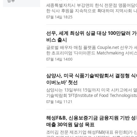
정부
세종특별자치시 부강면의 한식 전문점 명품어담이
한 식사 후원을 지속적으로 확대하며 지역사회 나
서고 있다. 명품어담은 매장 오픈 이후 매달 세
07월 14일 18:25
로 맑은명태탕을 꾸준히 후원해 왔으며, 해를 거듭
선우, 세계 최상위 싱글 대상 100만달러
비스 출시
글로벌 배우자 매칭 플랫폼 Couple.net 선우가
한 초프리미엄 ‘다이아몬드 Matchmaking 서비스(
Matchmaking Service)’를 공개했다. 다이아몬드
07월 14일 14:00
스는 단순히 많은 사람을 소개하는 서비스가 아니
삶...
삼양사, 미국 식품기술박람회서 결정형 식
이버노바’ 첫선
삼양사는 13일부터 15일까지 미국 시카고에서 
기술박람회 ‘IFT(Institute of Food Technologis
로운 결정형 식이섬유 브랜드를 선보인다고 밝혔다.
07월 14일 11:21
80개국에서 1000개 이상의 기업이 참가하는 세계 
해성F&B, 신용보증기금 금융지원 기반 성장
매출 30억원 달성 목표
조미김 전문 제조기업 해성F&B(대표 유민희)​가