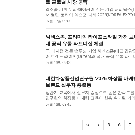
로 글로벌 시장 공략
엑소좀 기반 두피·헤어케어 전문 기업 터리낙스(Tu
서 열린 ‘코리아 엑스포 파리 2026(KOREA EXPO P
통해 유럽 시장의 가능성과 과제를 동시에 확인했
07월 13일 09:00
에 따라 인간 유래 엑소좀을 적용한 터리낙스의 화
씨넥스존, 프리미엄 라이프스타일 가전 브랜
내 공식 유통 파트너십 체결
IT, 디지털 전문 솔루션 기업 씨넥스존(대표 김
어 브랜드 라이펀(Laifen)과 국내 공식 유통 파
펀의 주요 제품을 국내 시장에 공식 공급한다고 
07월 13일 09:00
No.1 고속 헤어드라이어로 대표되는 브랜드로, 전.
대한화장품산업연구원 ‘2026 화장품 마케팅
브랜드 실무자 총출동
상반기 교육에서 실무자 중심으로 높은 만족도를
연구원의 화장품 마케팅 교육이 한층 확대된 커
대한화장품산업연구원이 주관하는 ‘2026 화장품 
07월 13일 08:45
7월부터 10월까지 매달 두 차례씩 총 6회에 걸쳐 
(current)
(curr
(
«
‹
5
6
7