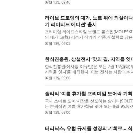
개발공사(사장직무대행 강성훈)는 지난 24일 징
07월 13일 09:46
브랜드관을 공식 오픈하고 현지 판매를 시작했다고 
라이브 드로잉의 대가, 노트 위에 되살아나
기 리미티드 에디션’ 출시
프리미엄 라이프스타일 브랜드 몰스킨(MOLESKI
의 대가 고(故) 김정기 작가의 작품과 철학을 담은
티드 에디션(MOLESKINE X Kim Jung Gi Limited
07월 13일 09:05
다. 고(故) 김정기 작가는 밑그림 없이 복잡한 장면을
한식진흥원, 상설전시 ‘맛의 길, 지역을 잇다
한식진흥원(이사장 이규민)은 오는 7월 14일(화)부
지역을 잇다’​를 개최한다. 이번 전시는 사람과 
정 속에서 한식이 어떻게 발전해 왔는지를 조명한
07월 13일 09:00
재료와 조리법이 서로 영향을 주고받으며 오늘날 .
솔리티 ‘여름 휴가철 프리미엄 도어락 기획
국내 스마트 도어 시장을 선도하는 솔리티(SOLIT
는 본격적인 여름 휴가철을 맞아 오는 8월 9일
프리미엄 도어락 3종을 대상으로 프로모션을 진
07월 13일 09:00
적인 7~8월 휴가 시즌을 앞두고 장기간 자택을 비워
터리낙스, 유럽 규제를 성장의 기회로… 