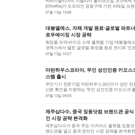
비바이탈리아의 이탈리아 올리브오일 코스메틱 
(Olivella)가 오프라인 공동구매 기반 리테일 브
(DAICLO)’에 입점할 예정이다. 이번 입점으로
07월 13일 10:48
료품 등 일상 소비재를 취급하는 다이클로 매장
게...
대봉엘에스, 자체 개발 원료·글로벌 파트너
로우에이징 시장 공략
화장품·의약·바이오 소재 플랫폼 기업 대봉엘에스
코엑스에서 열린 글로벌 화장품 원료 전시회 ‘인코
cosmetics Korea) 2026’에 참가해 글로벌 시
07월 13일 10:27
포트폴리오를 대거 선보였다. 대봉엘에스는 이번 전
마린하우스코리아, 무인 성인인증 키오스크
스템 출시
무인기기 전문기업 마린하우스코리아가 성인 전용
신분 확인을 지원하는 ‘무인 성인인증 키오스크·
새롭게 출시했다고 밝혔다. 이번에 선보인 시스템
07월 13일 09:59
문객의 성인 여부를 확인한 후 출입문을 제어하는 방
제주삼다수, 중국 징동닷컴 브랜드관 공식
인 시장 공략 본격화
제주삼다수가 중국 주요 이커머스 플랫폼 징동닷컴(J
랜드관을 열고 중국 온라인 시장 공략을 본격화