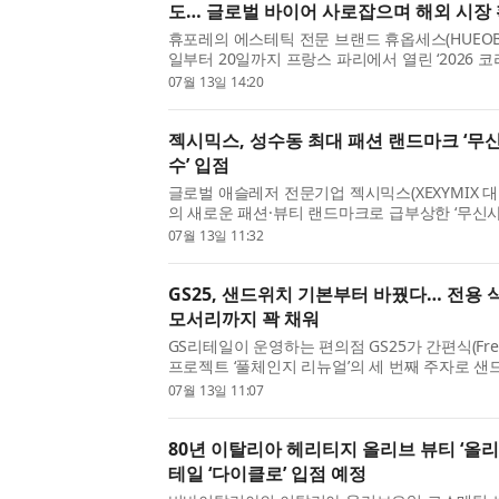
도… 글로벌 바이어 사로잡으며 해외 시장 
휴포레의 에스테틱 전문 브랜드 휴옵세스(HUEOBSE
일부터 20일까지 프랑스 파리에서 열린 ‘2026 
(KOREA EXPO PARIS)’에 참가해 전문 에스테
07월 13일 14:20
선보이며 유럽을 비롯한 글로벌 바이어들과의 협력
젝시믹스, 성수동 최대 패션 랜드마크 ‘무
수’ 입점
글로벌 애슬레저 전문기업 젝시믹스(XEXYMIX 
의 새로운 패션·뷰티 랜드마크로 급부상한 ‘무신
신규 매장을 입점한다고 13일 밝혔다. 이번에 젝
07월 13일 11:32
사 메가스토어 성수’는 지하 1층부터 지상 4층까지 약
GS25, 샌드위치 기본부터 바꿨다… 전용
모서리까지 꽉 채워
GS리테일이 운영하는 편의점 GS25가 간편식(Fres
프로젝트 ‘풀체인지 리뉴얼’의 세 번째 주자로 
한다. GS25는 올해 초부터 간편식의 본질적인 
07월 13일 11:07
재료와 제조 공정을 전면 개선하고 최신 미식 트렌드
80년 이탈리아 헤리티지 올리브 뷰티 ‘올리
테일 ‘다이클로’ 입점 예정