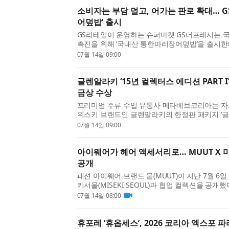
소비자는 부담 덜고, 어가는 판로 확대… GS
어덮밥’ 출시
GS리테일이 운영하는 슈퍼마켓 GS더프레시는 
촉진을 위해 ‘국내산 통한마리장어덮밥’을 출시한다
번 상품은 GS더프레시가 한국어촌어항공단, 해
07월 14일 09:00
하는 ‘Co:어촌 프로젝트’ 일환으로 기획됐다. Co:어
글렌알라키 ‘15년 컬렉터스 에디션 PART I
금상 수상
프리미엄 주류 수입 유통사 메타베브코리아는 자
위스키 브랜드인 글렌알라키의 한정판 패키지 ‘글
터스 에디션 PART I’이 일본 마케팅 업계 최고 권
07월 14일 09:00
Japan Promotional Marketing Awards(이하 JP
아이웨어가 헤어 액세서리로… MUUT X
공개
패션 아이웨어 브랜드 뭍(MUUT)이 지난 7월 6일
키서울(MISEKI SEOUL)과 협업 컬렉션을 공개했
와의 협업에 이은 MUUT의 두 번째 브랜드 협업
07월 14일 08:00
화를 끊임없이 탐구하는 MUUT의 ‘호기심’과 MISEKI
휴포레 ‘휴옵세스’, 2026 코리아 엑스포 파리