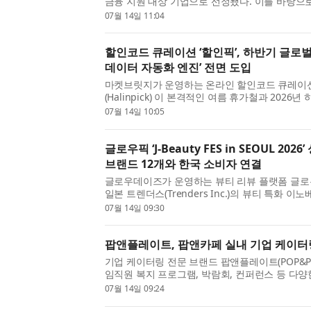
금융 지원 대상 기업으로 선정됐다. 이를 바탕으로
반을 강화하고, 2027년 매출 30억원 달성과 글
07월 14일 11:04
도약에 나선다. 최근 신용보증기금은 혁신성과 성장
할인코드 큐레이션 ‘할인픽’, 하반기 글로벌
데이터 자동화 엔진’ 전면 도입
마켓브릿지가 운영하는 온라인 할인코드 큐레이
(Halinpick) 이 본격적인 여름 휴가철과 2026
세일 시즌을 앞두고 ‘실시간 데이터 자동화 수집 
07월 14일 10:05
서비스 고도화를 완료했다고 14일 밝혔다. 고물가 기
글로우픽 ‘J-Beauty FES in SEOUL 202
브랜드 12개와 한국 소비자 연결
글로우데이즈가 운영하는 뷰티 리뷰 플랫폼 글로우픽
일본 트렌더스(Trenders Inc.)의 뷰티 특화 이노
협력해 지난 7월 11일 서울 롯데월드타워 SKY31 
07월 14일 09:30
‘J-Beauty FES in SEOUL 2026’을 성황리에 마
팝앤플레이트, 팝앤카페 실내 기업 케이터
기업 케이터링 전문 브랜드 팝앤플레이트(POP&PL
임직원 복지 프로그램, 박람회, 컨퍼런스 등 다
실내 커피부스인 ‘팝앤카페’ 서비스를 선보이며 
07월 14일 09:24
시장에서 주목받고 있다. 최근 기업들은 단순한 음료