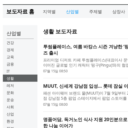
보도자료 홈
지역별
산업별
주제별
상장사
생활 보도자료
산업별
건강
투썸플레이스, 여름 바캉스 시즌 겨냥한 ‘핑
경제
즈 출시
교육
프리미엄 디저트 카페 투썸플레이스(대표이사 문
금융
이어진 글로벌 인기 캐릭터 ‘핑구(Pingu)’와의 협
격적인 여름 바캉스 시즌을 겨냥한 2차 한정판 
IT
07월 15일 08:50
선보인다. 최근 Z세대를 중심으로 귀여운 캐릭터에 
생활
레저
MUUT, 신세계 강남점 입성… 롯데 잠실 
문화
패션 아이웨어 브랜드 뭍(MUUT)이 7월 9일부터
점 강남점 5층 팝업 스테이지에서 팝업 스토어를 
운송
은 MUUT의 다양한 아이웨어 제품과 브랜드가 
07월 15일 08:00
사회
접 경험할 수 있는 공간으로 꾸며졌다. 롯데월드몰 
산업
명품어담, 독거노인 식사 지원 20인분으로
환경
한 나눔 이어가