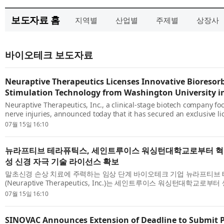
보도자료 홈
지역별
산업별
주제별
상장사
바이오테크 보도자료
Neuraptive Therapeutics Licenses Innovative Bioresor
Stimulation Technology from Washington University in
Neuraptive Therapeutics, Inc., a clinical-stage biotech company fo
nerve injuries, announced today that it has secured an exclusive l
Washington University in St. Louis for a bioresorbable wireless elect
07월 15일 16:10
뉴라프티브 테라퓨틱스, 세인트루이스 워싱턴대학교로부터 
성 신경 자극 기술 라이선스 확보
말초신경 손상 치료에 주력하는 임상 단계 바이오테크 기업 뉴라프티브
(Neuraptive Therapeutics, Inc.)는 세인트루이스 워싱턴대학교로
자극 장치에 대한 독점 라이선스를 확보했다고 발표했다. 워시유 메디슨(WashU
07월 15일 16:10
SINOVAC Announces Extension of Deadline to Submit