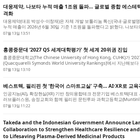
대웅제약, 나보타 누적 매출 1조원 돌파… 글로벌 종합 에스테
격화
대웅제약(대표 박성수·이창재)은 자체 개발 보툴리눔 톡신(국내·글로벌명 ‘나
누적 매출이 2026년 6월 30일 기준 1조원을 돌파했다고 밝혔다. 나보타
과는 국가 전체 바이오의약품 수출 확대에도 힘을 보탰다. 최근 식품의약품
07월 13일 13:51
홍콩중문대 ‘2027 QS 세계대학평가’ 첫 세계 20위권 진입
홍콩중문대학교(The Chinese University of Hong Kong, CUHK)가 ‘
(Quacquarelli Symonds World University Rankings)’에서 지난
18위에 오르며 개교 이래 처음으로 세계 20위권에 진입했다. 이번 성과는
07월 13일 13:10
베스트텍, 필리핀 첫 ‘한국어 스마트교실’ 구축… AI·XR로 교
인공지능(AI), 확장현실(XR) 기반 창의융합테크 전문기업 베스트텍(대표
러브플러스원, 송정교회와 함께 필리핀 문틴루파 과학고등학교(Muntinlupa 
School)에 첫 번째 한국어 스마트교실을 구축하며 AI와 XR 기술을 활용한 
07월 13일 11:22
Takeda and the Indonesian Government Announce L
Collaboration to Strengthen Healthcare Resilience an
to Lifesaving Plasma-Derived Medicinal Products