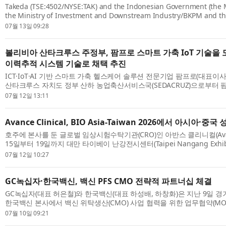
Takeda (TSE:4502/NYSE:TAK) and the Indonesian Government (the Mi
the Ministry of Investment and Downstream Industry/BKPM and th
Ministry for Economic Affairs) today announced a groundbreaking 
07월 13일 09:28
at s...
볼리비아 산타크루스 주정부, 팜프로 스마트 가축 IoT 기술을 도
이력추적 시스템 기술로 채택 추진
ICT·IoT·AI 기반 스마트 가축 헬스케어 솔루션 전문기업 팜프로(대표이사
산타크루스 자치도 정부 산하 농업축산서비스국(SEDACRUZ)으로부터 
식별·이력추적 기술을 도(道) 공식 시스템 기술로 채택하겠다는 내용의 공식
07월 12일 13:11
Avance Clinical, BIO Asia-Taiwan 2026에서 아시아·중
호주에 본사를 둔 글로벌 임상시험수탁기관(CRO)인 아반스 클리니컬(Avance 
15일부터 19일까지 대만 타이베이 난강전시센터(Taipei Nangang Exhibiti
TaiNEX)에서 열리는 ‘BIO Asia-Taiwan 2026’에 참가한다고 밝혔다. 이
07월 12일 10:27
GC녹십자·한국백신, 백신 PFS CMO 전략적 파트너십 체결
GC녹십자(대표 허은철)와 한국백신(대표 하성배, 하창화)은 지난 9일 
한국백신 본사에서 백신 위탁생산(CMO) 사업 협력을 위한 업무협약(MO
일 밝혔다. 이번 협약을 통해 양사는 백신 프리필드시린지(Prefilled Syringe
07월 10일 09:21