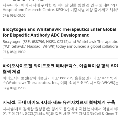
사우디아라비아 제다에 위치한 킹 파이살 전문 병원 겸 연구 센터(King Faisal
Hospital and Research Centre, KFSH)가 기증자별 예상 줄기세
확하게 예측하는 세계 최초의 프로토콜을 개발해 실제 임상에 적용하는 데
07월 09일 09:05
Biocytogen and Whitehawk Therapeutics Enter Global 
for Bispecific Antibody ADC Development
Biocytogen (SSE: 688796; HKEX: 02315) and Whitehawk Therapeutics
(“Whitehawk,” Nasdaq: WHWK) today announced a global collaborat
bispecific antibody-drug conjugates (BsADC). Biocytogen will provi
07월 08일 15:30
five bispecif...
바이오사이토젠-화이트호크 테라퓨틱스, 이중특이성 항체 ADC
협력 체결
바이오사이토젠(상하이증권거래소: 688796, 홍콩증권거래소: 02315)
스(Whitehawk Therapeutics, Inc., 이하 ‘화이트호크’, 나스닥: WH
물 접합체(Bispecific Antibody-Drug Conjugates, BsADC) 개발을 위한
07월 08일 15:30
지씨셀, 국내 바이오 4사와 세포·유전자치료제 협력체계 구축
지씨셀(대표 김재왕·원성용)은 경기도 용인에 위치한 본사에서 엑셀세라
온, 진메디신, GCCL(지씨씨엘)과 함께 세포·유전자치료제(Cell & Gene Th