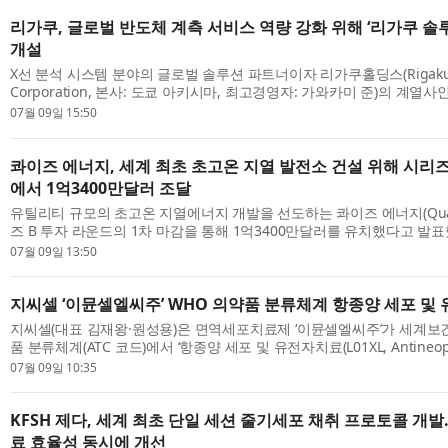
리가쿠, 글로벌 반도체 계측 서비스 역량 강화 위해 ‘리가쿠 솔
개설
X선 분석 시스템 분야의 글로벌 솔루션 파트너이자 리가쿠홀딩스(Rigaku H
Corporation, 본사: 도쿄 아키시마, 최고경영자: 가와카미 준)의 계열사인
Corporation)가 일본 오사카 공장에 리가쿠 솔루션즈 센터 오사카(Rigaku So
07월 09일 15:50
...
콰이즈 에너지, 세계 최초 초고온 지열 발전소 건설 위해 시리즈 
에서 1억3400만달러 조달
유틸리티 규모의 초고온 지열에너지 개발을 선도하는 콰이즈 에너지(Quaise
즈 B 투자 라운드의 1차 마감을 통해 1억3400만달러를 유치했다고 발표
와 부채 조달도 조만간 마무리될 예정이다. 이번 투자 라운드는 프렐류드 벤
07월 09일 13:50
지씨셀 ‘이뮨셀엘씨주’ WHO 의약품 분류체계 항종양 세포 및
지씨셀(대표 김재왕·원성용)은 면역세포치료제 ‘이뮨셀엘씨주’가 세계보건
품 분류체계(ATC 코드)에서 ‘항종양 세포 및 유전자치료(L01XL, Antineoplast
therapy)’ 카테고리로 공식 등재가 확정됐다고 9일 밝혔다. 기존에는 세포
07월 09일 10:35
KFSH 제다, 세계 최초 단일 세션 줄기세포 채취 프로토콜 개발
료 효율성 동시에 개선