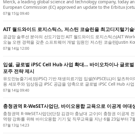
Merck, a leading global science and technology company, today a
European Commission (EC) approved an update to the Erbitux (cet
June 26, 2026. Erbitux is now indicated in combination with encorafe
07월 15일 09:40
AIT 월드와이드 로지스틱스, 저스틴 코슬린을 최고디지털기
공급망 솔루션 분야의 선도기업인 AIT 월드와이드 로지스틱스(AIT Worldwid
오늘 오랜 경력을 갖춘 소프트웨어 개발 임원인 저스틴 코슬린(Justin Ko
기술책임자(Chief Digital and Technology Officer)로 영입했다고 발표했
07월 14일 12:00
입셀, 글로벌 iPSC Cell Hub 사업 확대… 바이오차이나 글로
포주 전략 제시
유도만능줄기세포(iPSC) 기반 재생의료기업 입셀(YiPSCELL)이 알츠하
용 세포주와 임상등급 iPSC 공급을 양축으로 글로벌 iPSC Cell Hub 사
은 지난 7월 9일부터 10일까지 서울 강서구 마곡 서울창업허브 M+에서 열린 
07월 14일 09:40
충청권역 R-WeSET사업단, 바이오융합 교육으로 이공계 여대
충청권역 R-WeSET사업단(단장 김경아 충남대 교수)이 충청권 이공계 
역량 강화를 위해 바이오융합 기기 및 직무교육을 지난 6월 23일부터 7월
진행했다. 바이오융합 교육은 이공계 전공 여대생들이 산업현장에서 요구하
07월 13일 14:23