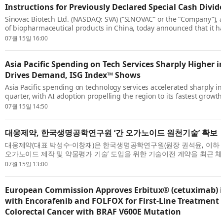
Instructions for Previously Declared Special Cash Divi
Sinovac Biotech Ltd. (NASDAQ: SVA) (“SINOVAC” or the “Company”), 
of biopharmaceutical products in China, today announced that it 
deadline for shareholders and nominee brokers to submit payment i
07월 15일 16:00
Asia Pacific Spending on Tech Services Sharply Higher i
Drives Demand, ISG Index™ Shows
Asia Pacific spending on technology services accelerated sharply i
quarter, with AI adoption propelling the region to its fastest growth
years, according to the latest state-of-the-industry report from Info
07월 15일 14:50
대웅제약, 한국생명공학연구원 ‘간 오가노이드 원천기술’ 확보
대웅제약(대표 박성수·이창재)은 한국생명공학연구원(원장 권석윤, 이하 생명연
오가노이드 제작 및 약물평가 기술’ 도입을 위한 기술이전 계약을 최근 
다. 간 오가노이드는 줄기세포 등을 배양해 사람의 간 기능을 재현한 미니 .
07월 15일 13:00
European Commission Approves Erbitux® (cetuximab)
with Encorafenib and FOLFOX for First-Line Treatment 
Colorectal Cancer with BRAF V600E Mutation