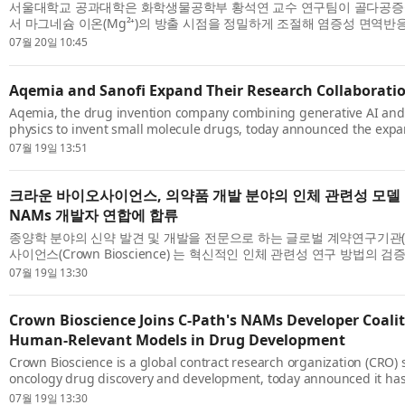
서울대학교 공과대학은 화학생물공학부 황석연 교수 연구팀이 골다공증
서 마그네슘 이온(Mg²⁺)의 방출 시점을 정밀하게 조절해 염증성 면역반
을 촉진하는 새로운 생체세라믹 골절 고정 소재를 개발했다고 밝혔다. 연구
07월 20일 10:45
Aqemia and Sanofi Expand Their Research Collaborati
Aqemia, the drug invention company combining generative AI an
physics to invent small molecule drugs, today announced the expans
year research collaboration with the global pharmaceutical compan
07월 19일 13:51
expa...
크라운 바이오사이언스, 의약품 개발 분야의 인체 관련성 모델 발
NAMs 개발자 연합에 합류
종양학 분야의 신약 발견 및 개발을 전문으로 하는 글로벌 계약연구기관(
사이언스(Crown Bioscience) 는 혁신적인 인체 관련성 연구 방법의 검
제 도입을 촉진하는 협력 이니셔티브인 크리티컬 패스 인스티튜트(Critical P
07월 19일 13:30
Crown Bioscience Joins C-Path's NAMs Developer Coali
Human-Relevant Models in Drug Development
Crown Bioscience is a global contract research organization (CRO) s
oncology drug discovery and development, today announced it has 
Institute's (C-Path) New Approach Methodologies Developer Coaliti
07월 19일 13:30