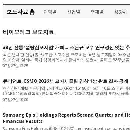
보도자료 홈
지역별
산업별
주제별
상장사
바이오테크 보도자료
38년 전통 ‘설랑심포지엄’ 개최… 조완규 교수 연구정신 잇는 
최근 별세한 설랑(雪浪) 조완규 교수를 추모하는 특별 심포지엄이 38주
엄과 함께 열리며 국내 생명과학계가 한자리에 모였다. 올해로 38주년을
엄’이 지난 21일부터 23일까지 충남 부여 롯데리조트에서 개최됐다. 38년
07월 27일 13:25
큐리언트, ESMO 2026서 모카시클립 임상 1상 완료 결과 공개
혁신신약 개발 전문기업 큐리언트(KRX: 115180)는 오는 10월 스페인
ESMO(유럽종양학회) 연례학술대회에서 CDK7 저해 항암제 모카시클립(mocac
임상 1상 용량증가시험 결과를 발표한다고 27일 밝혔다. 큐리언트는 ‘진행
07월 27일 10:00
Samsung Epis Holdings Reports Second Quarter and Ha
Financial Results
Samsung Epis Holdings (KRX: 0126Z0), an investment company ded