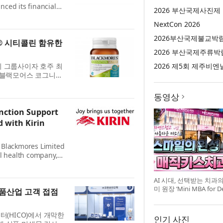
ced its financial
2026 부산국제사진제
 delivered solid
NextCon 2026
2026부산국제불교박
® 시티콜린 함유한
2026 부산국제주류박
2026 제5회 제주비엔
 기린의 그룹사이자 호주 최
서 ‘블랙모어스 코그니션
라 브레...
동영상
nction Support
 with Kirin
 Blackmores Limited
al health company,
Australia and...
AI 시대, 선택받는 치과
미 원장 ‘Mini MBA for D
품산업 고객 접점
강 개최
(HICO)에서 개막한
인기 사진