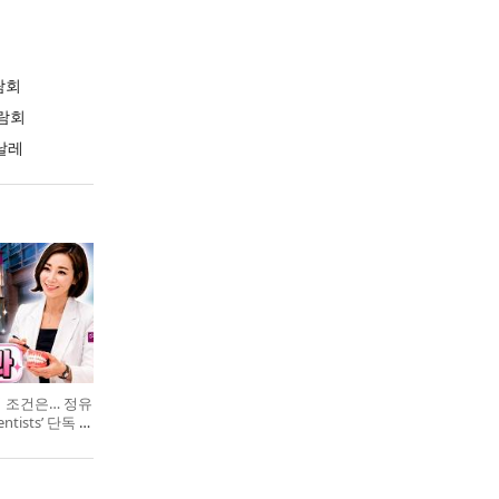
람회
람회
날레
의 조건은… 정유
entists’ 단독 특