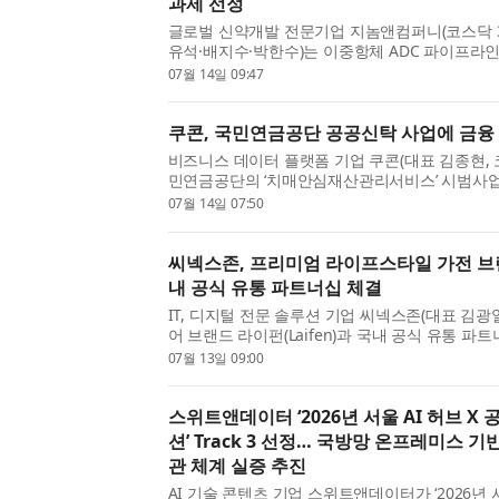
과제 선정
글로벌 신약개발 전문기업 지놈앤컴퍼니(코스닥 31
유석·배지수·박한수)는 이중항체 ADC 파이프라인 ‘
신약개발사업단(단장 박영민, 이하 ‘사업단’)의 ‘신
07월 14일 09:47
연구’ 후보물질 과제로 최종 선정됐다고 14일 밝혔다
쿠콘, 국민연금공단 공공신탁 사업에 금융
비즈니스 데이터 플랫폼 기업 쿠콘(대표 김종현, 코스
민연금공단의 ‘치매안심재산관리서비스’ 시범사
를 공급하며 공공신탁 사업의 금융 인프라 구축을
07월 14일 07:50
혔다. 저출산고령사회위원회에 따르면 국내 65세 이
씨넥스존, 프리미엄 라이프스타일 가전 브랜
내 공식 유통 파트너십 체결
IT, 디지털 전문 솔루션 기업 씨넥스존(대표 김
어 브랜드 라이펀(Laifen)과 국내 공식 유통 파
펀의 주요 제품을 국내 시장에 공식 공급한다고 
07월 13일 09:00
No.1 고속 헤어드라이어로 대표되는 브랜드로, 전.
스위트앤데이터 ‘2026년 서울 AI 허브 X
션’ Track 3 선정… 국방망 온프레미스 기
관 체계 실증 추진
AI 기술 콘텐츠 기업 스위트앤데이터가 ‘2026년 서