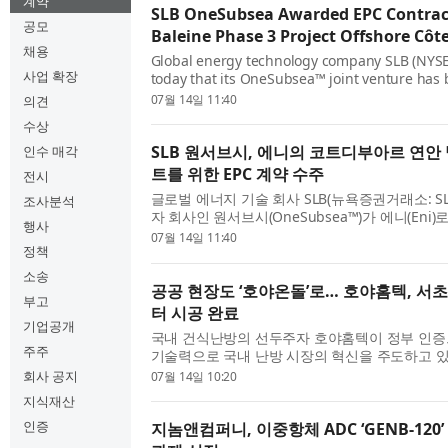
계약
SLB OneSubsea Awarded EPC Contract 
공모
Baleine Phase 3 Project Offshore Côte
채용
Global energy technology company SLB (NYS
사업 확장
today that its OneSubsea™ joint venture has
major multi-well engineering, procurement, 
07월 14일 11:40
의견
(EPC) contract by Eni for Phase 3 of the deep
수상
of...
SLB 원서브시, 에니의 코트디부아르 연안
인수 매각
트를 위한 EPC 계약 수주
전시
글로벌 에너지 기술 회사 SLB(뉴욕증권거래소: SL
조사분석
자 회사인 원서브시(OneSubsea™)가 에니(En
행사
연안 심해 발렌(Baleine) 프로젝트 3단계에 대한
07월 14일 11:40
정책
조달·시공(EPC) 계약을 수주했다고 발표했다. 이번
소송
공공 현장도 ‘호야온돌’로… 호야홈텍, 서
부고
터 시공 완료
기업공개
국내 건식난방의 선두주자 호야홈텍이 정부 인증
주주
기술력으로 국내 난방 시장의 혁신을 주도하고 있
주거 공간을 넘어 공공기관의 핵심 인프라 구축 
회사 공지
07월 14일 10:20
넓히며 ‘호야온돌’의 시장 지배력을 한층 강화했다. ◇
지식재산
인증
지놈앤컴퍼니, 이중항체 ADC ‘GENB-12