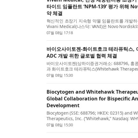
타이드 임플란트 ‘NPM-139’ 평가 위해 Nov
약 체결
혁신적인 초장기 지속형 약물 임플란트를 개발하
Vivani Medical(나스닥: VANI)은 Novo Nor
했다고 밝혔다. 이번 계약에 따라 Novo Nordisk는
07월 08일 17:18
세마글루타이드(semaglutide) 약물 임플란트인 ‘NP
바이오사이토젠-화이트호크 테라퓨틱스, 
ADC 개발 위한 글로벌 협력 체결
바이오사이토젠(상하이증권거래소: 688796, 홍콩증
과 화이트호크 테라퓨틱스(Whitehawk Therapeuti
트호크’, 나스닥: WHWK)는 이중특이성 항체-약물 접
07월 08일 15:30
Antibody-Drug Conjugates, BsADC) 개발을 
Biocytogen and Whitehawk Therapeut
Global Collaboration for Bispecific 
Development
Biocytogen (SSE: 688796; HKEX: 02315) and 
Therapeutics, Inc. (“Whitehawk,” Nasdaq: W
announced a global collaboration to develop 
07월 08일 15:30
drug conjugates (BsADC). Biocytogen will prov
five bispecif...