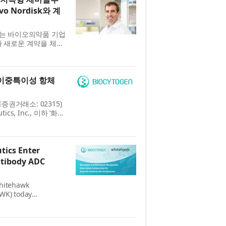
o Nordisk와 계
는 바이오의약품 기업
disk와 새로운 계약을 체결
 Vivani가 개발 중인
M-13...
이중특이성 항체
권거래소: 02315)
cs, Inc., 이하 ‘화이
합체(Bispecific
위한 글로벌 협...
ics Enter
Antibody ADC
Whitehawk
HWK) today
bispecific antibody-
ide access to up to