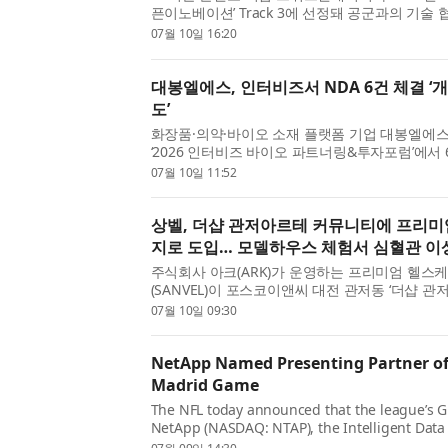
픈이노베이션’ Track 3에 선정돼 공군과의 기
밝혔다. Track 3는 국방망 온프레미스 환경을 기
07월 10일 16:20
교관 체계를 구축하는 과제로, 군사자료 보안이 요구
대봉엘에스, 인터비즈서 NDA 6건 체결 ‘
도’
화장품·의약·바이오 소재 플랫폼 기업 대봉엘에스
‘2026 인터비즈 바이오 파트너링&투자포럼’에서
(NDA)을 체결했다. 대봉엘에스는 이번 포럼에서 
07월 10일 11:52
사업개발(BD) 미팅을 진행하며 개량신약, 의료기기
상벨, 더샵 관저아르테 커뮤니티에 프리미
지로 도입… 모델하우스 체험서 심혈관 이상
주식회사 아크(ARK)가 운영하는 프리미엄 헬스
(SANVEL)이 포스코이앤씨 대전 관저동 ‘더샵 
시설로 도입된다. 상벨은 심전도 분석, 심박변이
07월 10일 09:30
검사 등 정밀 스크리닝 기술로 만성질환을 조기에 
NetApp Named Presenting Partner of
Madrid Game
The NFL today announced that the league’s Gl
NetApp (NASDAQ: NTAP), the Intelligent Data 
company, will return as Presenting Partner o