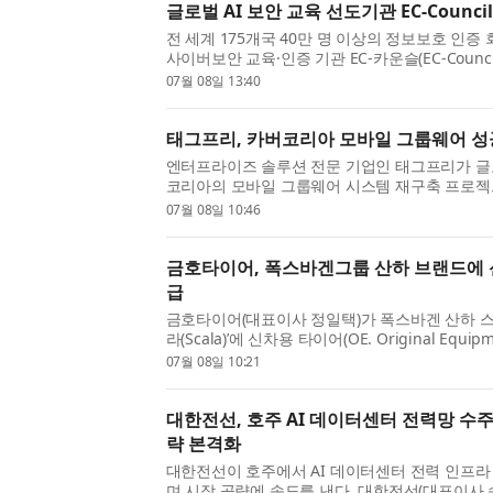
글로벌 AI 보안 교육 선도기관 EC-Counci
전 세계 175개국 40만 명 이상의 정보보호 인증
사이버보안 교육·인증 기관 EC-카운슬(EC-Counc
콘텐츠를 본격적으로 국내에 들여온다. EC-카운
07월 08일 13:40
증 ‘CEH(Certified Ethical Hacker)’로 알려진 기관
태그프리, 카버코리아 모바일 그룹웨어 성
엔터프라이즈 솔루션 전문 기업인 태그프리가 글
코리아의 모바일 그룹웨어 시스템 재구축 프로젝
하고 정식 서비스를 개시했다고 밝혔다. 이번 모
07월 08일 10:46
은 급변하는 비즈니스 환경에 맞춰 임직원들의 스마
금호타이어, 폭스바겐그룹 산하 브랜드에 
급
금호타이어(대표이사 정일택)가 폭스바겐 산하 스코다
라(Scala)’에 신차용 타이어(OE. Original Equi
(ECSTA) HS52를 공급한다. 공급되는 사이즈는 각각 
07월 08일 10:21
205/50R17이다. 스코다는 독일 폭스바겐그룹(Volk
하...
대한전선, 호주 AI 데이터센터 전력망 수주
략 본격화
대한전선이 호주에서 AI 데이터센터 전력 인프라
며 시장 공략에 속도를 낸다. 대한전선(대표이사 