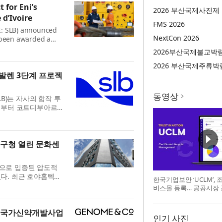
for Eni’s
2026 부산국제사진제
 d’Ivoire
FMS 2026
E: SLB) announced
NextCon 2026
 been awarded a
and construction
2026부산국제불교박
water Baleine project
2026 부산국제주류박
 발렌 3단계 프로젝
동영상
B)는 자사의 합작 투
i)로부터 코트디부아르
 주요 다중 유정 설계·
 계약에...
초구청 열린 문화센
으로 입증된 압도적
다. 최근 호야홈텍은
한국기업보안 ‘UCLM’,
현장까지 시공 영역을
비스몰 등록… 공공시장
 ...
0’ 국가신약개발사업
인기 사진