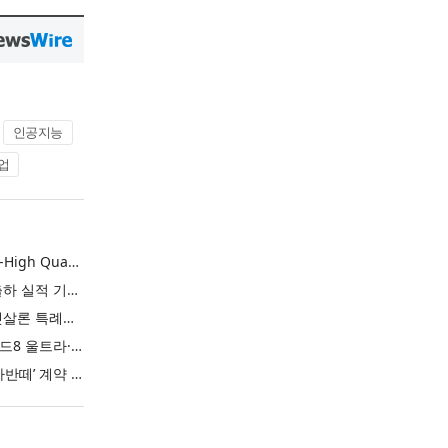
인공지능
업
L&F Achieves Record-High Quarterly Shipments, Begins LFP Supply for North American ESS in Q3 Advancing its Two-Track NCM and LFP Growth Strategy
엘앤에프, 분기 최대 출하 실적 기록… 3분기 북미 ESS향 LFP 공급 착수 NCM+LFP ‘2-Track’ 성장 전략 실현
IBK기업은행 ‘i-ONE 햇살론 특례보증’ 출시
삼성전자, ‘갤럭시 Z 폴드8 울트라·폴드8·플립8’과 ‘갤럭시 워치 울트라2·워치9’ 국내 공식 출시
현대자동차 ‘디 올 뉴 아반떼’ 계약 첫날 1만 대 돌파