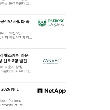
술 협력을 본격화한다고
반으로 생성형 AI 보조
...
개량신약 사업화 속
(대표 박진오)가
 6건의 비밀유지계약
40여 개 기업·기관과
 및 더마코...
엄 헬스케어 라운
 신호 8명 발견
케어 라운지 상벨
관저아르테’의 커뮤니티
도 측정, 혈관탄성도
발견하고 입...
 2026 NFL
obal Partner,
Infrastructure
f the 2026 NFL