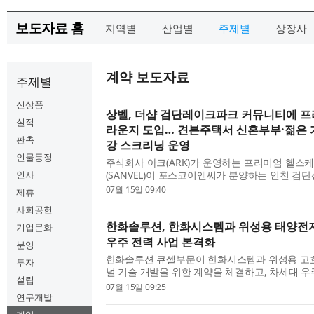
보도자료 홈
지역별
산업별
주제별
상장사
계약 보도자료
주제별
신상품
상벨, 더샵 검단레이크파크 커뮤니티에 
실적
라운지 도입… 견본주택서 신혼부부·젊은 
판촉
강 스크리닝 운영
인물동정
주식회사 아크(ARK)가 운영하는 프리미엄 헬스
인사
(SANVEL)이 포스코이앤씨가 분양하는 인천 검
크파크’의 커뮤니티 시설로 도입된다. 상벨은 혈압
07월 15일 09:40
제휴
리 등을 통해 만성질환을 조기에 발견하고 예방 중심
사회공헌
한화솔루션, 한화시스템과 위성용 태양전지
기업문화
우주 전력 사업 본격화
분양
한화솔루션 큐셀부문이 한화시스템과 위성용 고효
투자
널 기술 개발을 위한 계약을 체결하고, 차세대 우
설립
보에 본격적으로 힘을 합친다. 이번 협업은 한화
07월 15일 09:25
더해 한화솔루션이 지상 태양광 시장에서 축적해온 
연구개발