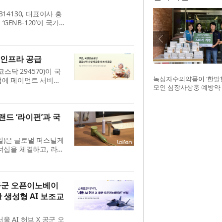
4130, 대표이사 홍
GENB-120’이 국가
약 R&D 생태계 구축
. 이...
 인프라 공급
닥 294570)이 국
녹십자수의약품이 ‘한발
업에 페이먼트 서비스
모인 심장사상충 예방약 
 지원했다고 14일 밝
구조네트워크에 전달했다
상 치...
글구조네트워크 김세현 
기획한 차율하 학생, 녹
드 ‘라이펀’과 국
범석 팀장, 청주 수동물
장
광일)은 글로벌 퍼스널케
트너십을 체결하고, 라이
밝혔다. 라이펀은 세계
..
 공군 오픈이노베이
반 생성형 AI 보조교
울 AI 허브 X 공군 오