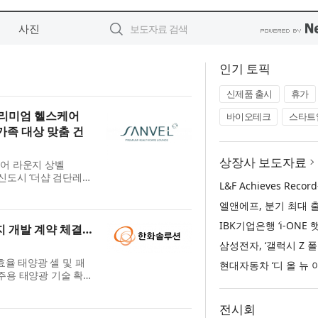
사진
인기 토픽
신제품 출시
휴가
프리미엄 헬스케어
바이오테크
스타트
가족 대상 맞춤 건
상장사 보도자료
케어 라운지 상벨
단신도시 ‘더샵 검단레이
, 혈당, 생활습관 관
 건강 관...
 개발 계약 체결…
율 태양광 셀 및 패
주용 태양광 기술 확
시스템의 우주 역량에
고효...
전시회