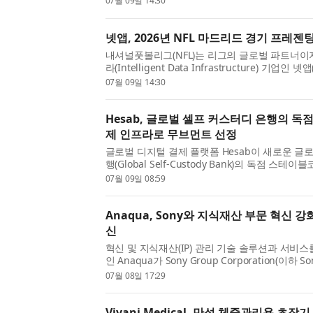
07월 09일 14:30
Madrid Game, featuring the Atlanta Falcons t
Cincinnati Ben...
넷앱, 2026년 NFL 마드리드 경기 프레젠
내셔널풋볼리그(NFL)는 리그의 글로벌 파트너이
라(Intelligent Data Infrastructure) 기업인 
NTAP)이 오는 11월 8일(일) 레알 마드리드(Real M
07월 09일 14:30
인 베르나베우 스타디움(Bernabéu Stadium)에서
Hesab, 글로벌 셀프 커스터디 은행의 독
제 인프라로 무브먼트 선정
글로벌 디지털 결제 플랫폼 Hesab이 새로운 글
행(Global Self-Custody Bank)의 독점 스
브먼트(Movement)를 선정했다. 글로벌 셀프 
07월 09일 08:59
이용자들이 자신의 자금을 직접 통제하고 관리할 수
Anaqua, Sony와 지식재산 부문 혁신 
신
혁신 및 지식재산(IP) 관리 기술 솔루션과 서비
인 Anaqua가 Sony Group Corporation(이하
갱신했다고 밝혔다. 이번 계약에 따라 Anaqua는
07월 08일 17:29
사업 전략, 혁신, 글로벌 성장의 핵심 동력으로 강화할
Vivani Medical, 만성 체중관리용 초