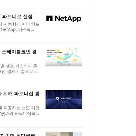
aking on the
팅 파트너로 선정
자 지능형 데이터 인프
넷앱(NetApp, 나스닥
adrid C.F.)의 홈구장
 열리는 ...
점 스테이블코인 결
로벌 셀프 커스터디 은
테이블코인 결제 계층으로 무
커스터디 은행은 신흥국
 있도...
강화 위해 파트너십 갱
스를 제공하는 선도 기업
 Sony)과의 파트너십을
 Sony가 지식재산을
 수 ...
장기 지속형 세마글루