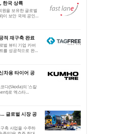
l, 한국 상륙
 회원을 보유한 글로벌
il)이 보안 국제 공인
슬은 윤리적 해킹 자격
으...
공적 재구축 완료
로벌 뷰티 기업 카버
트를 성공적으로 완료
바일 그룹웨어 재구축
트 워...
신차용 타이어 공
(Skoda)의 ‘스칼
pment)로 엑스타
205/55R16,
swagen Group) 산
… 글로벌 시장 공
 구축 사업을 수주하
송종민)은 호주 최대