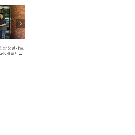
한발 챌린지’로
240개를 비글
. 왼쪽부터 비
대표, 캠페인을
십자수의약품 이
병원 전귀호 원