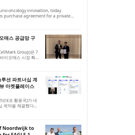
uno-oncology innovation, today
ies purchase agreement for a private
front gross proceeds, before the
오매스 공급망 구
lMark Group)은 7
 바이오매스 시장 확
우드칩 및 바이오매스
본계약...
루션 파트너십 계
터뷰 마켓플레이스
즈(대표 황용국)가 네
십 계약을 체결했다고
 계약을 통해 블루바
가 네...
f Noordwijk to
n for EAGLE-1