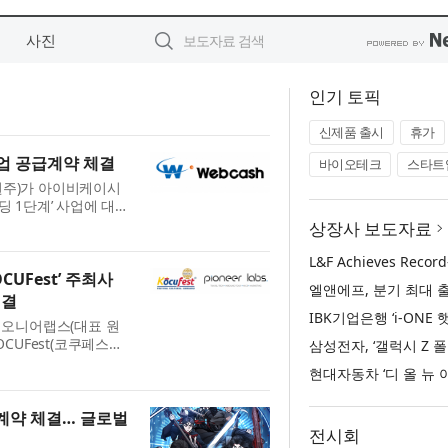
사진
인기 토픽
신제품 출시
휴가
사업 공급계약 체결
바이오테크
스타트
강원주)가 아이비케이시
빌딩 1단계’ 사업에 대한
 IBK기업은행의 디지
상장사 보도자료
 ...
UFest’ 주최사
체결
이오니어랩스(대표 원
CUFest(코쿠페스
tertainment, 대표
고 22...
 계약 체결… 글로벌
전시회