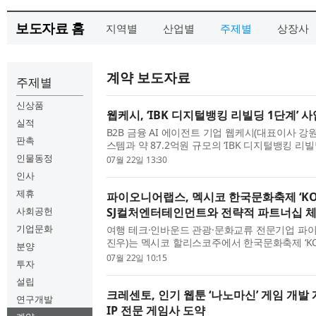
보도자료 홈
지역별
산업별
주제별
상장사
계약 보도자료
주제별
신상품
웹케시, ‘IBK 디지털뱅킹 리빌딩 1단계’ 
실적
B2B 금융 AI 에이전트 기업 웹케시(대표이사 
판촉
스템과 약 87.2억원 규모의 ‘IBK 디지털뱅킹 리
공급계약을 체결했다고 22일 밝혔다. 이번 사업은
인물동정
07월 22일 13:30
털뱅킹 개편을 위한 3단계 로드맵 가운데 첫 단계로,
인사
제휴
파이오니어랩스, 멕시코 한국문화축제 ‘KOC
사회공헌
SJ컬처엔터테인먼트와 전략적 파트너십 
기업문화
여행 테크·인바운드 관광·문화교류 전문기업 파
진우)는 멕시코 할리스코주에서 한국문화축제 ‘KO
분양
트)’를 주최하는 SJ컬처엔터테인먼트(SJ Culture En
07월 22일 10:15
투자
다니엘라 벨트란)와 전략적 파트너십 계약을 체결했다
설립
크레센토, 인기 웹툰 ‘나노마신’ 게임 개발
연구개발
IP 전문 게임사 도약