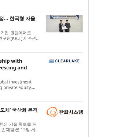
 14일 서울 HJ중공
중공...
선정… 한국형 자율
 전문기업 퀀텀에어로
구원(KRIT)이 주관
 최종 선정돼 지난 14
성사업은 미래...
ship with
vesting and
global investment
 private equity,
trategies, today
 Data and AI co...
도체’ 국산화 본격
핵심 기술 확보를 위
손재일)은 15일 서울
을 개최하고, 레이다,