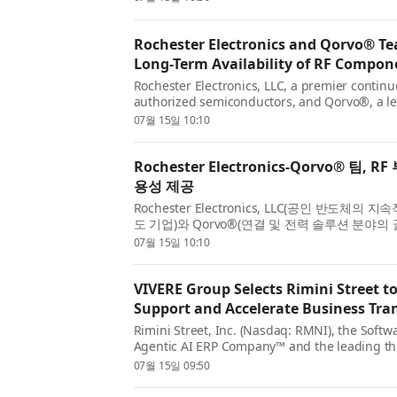
탐색기, SAR 위성 및 위성·전술통신, HPM용 반도체
Rochester Electronics and Qorvo® Te
Long-Term Availability of RF Compon
Rochester Electronics, LLC, a premier continu
authorized semiconductors, and Qorvo®, a le
provider of connectivity and power solutions
07월 15일 10:10
the completion of a worldwide distribution a
collaborati...
Rochester Electronics-Qorvo® 팀,
용성 제공
Rochester Electronics, LLC(공인 반도체의
도 기업)와 Qorvo®(연결 및 전력 솔루션 분야의
전 세계 유통 계약을 체결했음을 발표했다. 이번 
07월 15일 10:10
들이 Qorvo의 고성능 RF 및 전력 반도체 솔루션에 
VIVERE Group Selects Rimini Street t
Support and Accelerate Business Tr
Rimini Street, Inc. (Nasdaq: RMNI), the Soft
Agentic AI ERP Company™ and the leading th
provider for Oracle, SAP and VMware softwa
07월 15일 09:50
VIVERE Group, a leading Indonesian one-stop
fo...