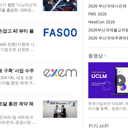
 인기 웹툰 ‘나노마신’의
2026 부산국제사진제
 6월 출범한 크레센토
FMS 2026
와 ‘냥냥시노비’의 개
..
NextCon 2026
2026부산국제불교박
손잡고 AI 뷰티 플
2026 부산국제주류박
X(AI 전환) 지원에 나
주관기업으로 선정된 미
회장 유상준)와 손잡고
동영상
..
계 구축’ 사업 수주
205100, 대표 조종
 디지털 함정 체계 구
스데이타시스템과 함께
...
 조달 총판 계약 체
한국기업보안 ‘UCLM’,
비스몰 등록… 공공시장
 인프라 및 네트워크
버트온’의 공공시장 조
인기 사진
약을 통해 오는 7월