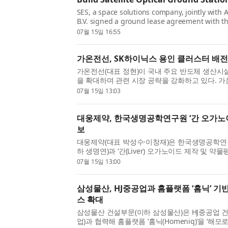
SES, a space solutions company, jointly with
B.V. signed a ground lease agreement with t
municipality of Noordwijk for a plot at the 
07월 15일 16:55
next to the European Space Agency’s (ESA) te
ESTeC. The ...
가온전선, SK하이닉스 용인 클러스터 배전
가온전선(대표 정현)이 국내 주요 반도체 생산시
을 확대하며 관련 시장 공략을 강화하고 있다. 가
닉스 용인 반도체 클러스터에 수백억 원 규모의 
07월 15일 13:03
다고 15일 밝혔다. 기존 SK하이닉스 이천·청주 공장
대웅제약, 한국생명공학연구원 ‘간 오가노
보
대웅제약(대표 박성수·이창재)은 한국생명공학연구
하 생명연)과 ‘간(Liver) 오가노이드 제작 및 약
기술이전 계약을 최근 체결했다고 15일 밝혔다.
07월 15일 13:00
세포 등을 배양해 사람의 간 기능을 재현한 미니 ..
삼성물산, HJ중공업과 홈플랫폼 ‘홈닉’ 기
스 확대
삼성물산 건설부문(이하 삼성물산)은 HJ중공업 건
업)과 협력해 홈플랫폼 ‘홈닉(Homeniq)’을 ‘해