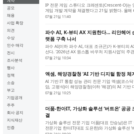
계약
IP 전문 게임 스튜디오 크레센토(Crescent-O)는
공모
게임 개발 계약을 체결했다고 21일 밝혔다. 올해
채용
는 글로벌 서비스를 이어가고 있는 ‘포트리스사가’
07월 21일 11:40
발 및 라이브 서비스를 담당하는 조직을 기반으로 .
사업 확장
의견
파수 AI, K-뷰티 AX 지원한다… 리안헤어 
수상
랫폼 구축 나서
인수 매각
파수 AI(이하 파수 AI, 대표 조규곤)가 K-뷰티의 A
선다. ‘2026년 AX 원스톱 바우처 지원사업’의 
전시
용 프랜차이즈 미창조 리안헤어(이하 리안헤어, 
07월 21일 10:34
조사분석
AI 개발을 담당하게 된 파수 AI는 기존 공공, 연구.
행사
엑셈, 해양경찰청 ‘AI 기반 디지털 함정 체
정책
AI 기반 IT 통합 성능 관리 전문 기업 엑셈(코스닥 
소송
암, 고평석)이 해양경찰청(이하 ‘해경’)의 ‘AI 기반
부고
축’ 사업을 주관사 SK텔레콤 및 부사업자 리눅
07월 21일 10:25
컨소시엄 형태로 수주했다고 밝혔다. 이번 사업은 총
기업공개
주주
더품-한아IT, 가상화 솔루션 ‘버트온’ 공공
회사 공지
결
지식재산
가상화 솔루션 전문 기업 더품(대표 안승남)은 IT
인증
전문기업 한아IT(대표 도은한)와 가상화 솔루션 ‘
달총판 계약을 체결했다고 밝혔다. 양사는 이번 계