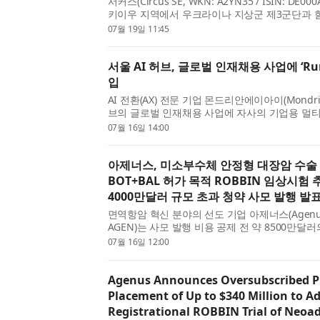
서커스(Circus SE, WKN: A2YN35 / ISIN: 
키이우 지역에서 우크라이나 지상군 제3군단과 함
적으로 실전 가동한다고 발표했다. 이는 실제 분쟁 
07월 19일 11:45
서울 AI 허브, 글로벌 인재채용 사업에 ‘Runy
입
AI 전환(AX) 전문 기업 몬드리안에이아이(Mondria
브의 글로벌 인재채용 사업에 자사의 기업용 멀티 
에이전트(Runyour Agent)’를 공급했다. 이번
07월 16일 14:00
학교가 참여해 AI 산업 생태계 활성화와 인재 양성을
아제너스, 미소부수체 안정형 대장암 수술
BOT+BAL 허가 목적 ROBBIN 임상시험 
4000만달러 규모 초과 청약 사모 발행 발
면역항암 혁신 분야의 선도 기업 아제너스(Agenus 
AGEN)는 사모 발행 비용 공제 전 약 8500만
주식매수 워런트 전량 행사 시 최대 2억5500만
07월 16일 12:00
확보하는 내용의 증권 매입 계약을 체결했다고 오늘
Agenus Announces Oversubscribed P
Placement of Up to $340 Million to A
Registrational ROBBIN Trial of Neoa