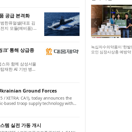
..
품 공급 본격화
 범한퓨얼셀(대표 김
전지 모듈(예비품) 공
총 계약금액은 약 70
대비 ...
녹십자수의약품이 ‘한발
씽크’ 통해 상급종
모인 심장사상충 예방약 
구조네트워크에 전달했다
글구조네트워크 김세현 
랩스와 함께 삼성서울
기획한 차율하 학생, 녹
탑재한 AI 기반 병상
범석 팀장, 청주 수동물
범 운영에 돌입했다고 밝
장
트...
Ukrainian Ground Forces
5 / XETRA: CA1), today announces the
ic-based troop supply technology with
orces in the Kyiv area - marking the
스템 실전 가동 개시