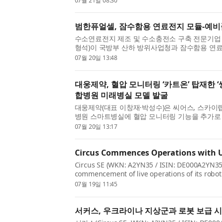
07월 21일 08:30
말 GS인증 1등급 획득을 앞둔 ‘버트온’을 전국 공공.
범한퓨얼셀, 잠수함용 연료전지 모듈-예비
수소연료전지 제조 및 수소충전소 구축 전문기업
형석)이 국방부 산하 방위사업청과 잠수함용 연료
급 계약을 체결했다고 20일 공시를 통해 밝혔다. 
07월 20일 13:48
억8300만원(VAT 포함)으로, 최근 사업연도 매출액 
대웅제약, 혈압 모니터링 ‘카트온’ 탑재한 ‘
합병원 미래병실 모델 발굴
대웅제약(대표 이창재·박성수)은 씨어스, 스카이
병원 스마트병실에 혈압 모니터링 기능을 추가로 
모니터링 시스템 ‘씽크(thynC)’를 공급하고 시
07월 20일 13:17
혔다. 이번 도입은 삼성서울병원이 추진 중인 ‘스마
Circus Commences Operations with 
Circus SE (WKN: A2YN35 / ISIN: DE000A2YN35
commencement of live operations of its robot
the 3rd Army Corps of the Ukrainian Ground F
07월 19일 11:45
first...
서커스, 우크라이나 지상군과 로봇 보급 시