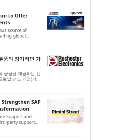
 ...
am to Offer
ents
ous source of
ading global
, today announced
greement. This
 RF 부품의 장기적인 가
 지속적 공급을 제공하는 선
 글로벌 선도 기업)가
협력은 전 세계 고객
한층...
o Strengthen SAP
ansformation
ware Support and
ird-party support
re, today announced
 solution provider