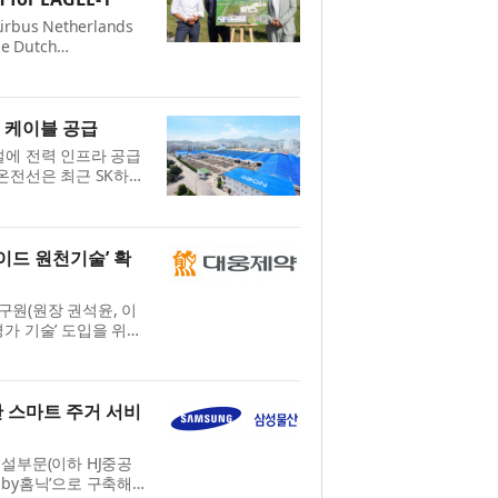
 Airbus Netherlands
he Dutch
NL Space Campus,
chnical center
 케이블 공급
설에 전력 인프라 공급
온전선은 최근 SK하이
배전 케이블을 공급했
에...
이드 원천기술’ 확
원(원장 권석윤, 이
물평가 기술’ 도입을 위한
 간 오가노이드는 줄기
.
반 스마트 주거 서비
설부문(이하 HJ중공
모로by홈닉’으로 구축해