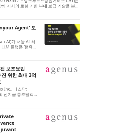
DE000A2YN355 / 프랑크푸르트증권거래소 CA1)는
께 자사의 로봇 기반 부대 보급 기술을 본격
환경에서 자율 급식 보급 시스...
our Agent’ 도
n AI)가 서울 AI 허
LLM 플랫폼 ‘런유어
 도입은 서울시와 서울대
 추...
 전 보조요법
추진 위한 최대 3억
표
Inc., 나스닥:
달러의 선지급 총조달액과
달러의 추가 조달액을
 발표했다...
rivate
dvance
djuvant