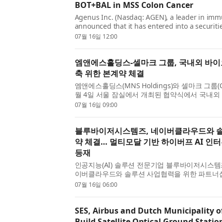
BOT+BAL in MSS Colon Cancer
Agenus Inc. (Nasdaq: AGEN), a leader in imm
announced that it has entered into a securit
placement of approximately $85 million in up
07월 16일 12:00
deduction of pr...
엠앤에스홀딩스-셀마크 그룹, 국내외 바이
축 위한 본계약 체결
엠앤에스홀딩스(MNS Holdings)와 셀마크 그룹(Cel
월 4일 서울 잠실에서 개최된 협약식에서 국내외
대와 안정적인 친환경 연료 공급망 구축을 위한 
07월 16일 09:00
연료 공급·구매 본계약을 체결했다고 밝혔다. 이번 
블루바이저시스템즈, 네이버클라우드와 솔
약 체결… 멀티모달 기반 하이버프 AI 인
등재
인공지능(AI) 솔루션 전문기업 블루바이저시스템
이버클라우드와 솔루션 사업협력을 위한 파트너
밝혔다. 양사는 이번 달 계약을 체결했으며, 이번
07월 16일 06:00
이저시스템즈의 멀티모달 기반 하이버프 AI 인터뷰
SES, Airbus and Dutch Municipality o
Build Satellite Optical Ground Statio