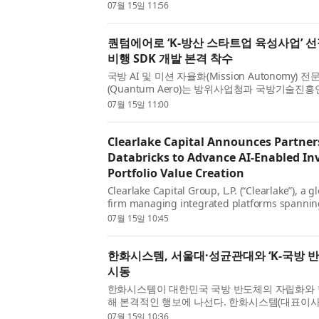
스마트 주거 서비스 확대에 나선다. 삼성물산은 7월
07월 15일 11:56
업 본사에서 주거서비스 앱인 ‘해모로by홈닉’을 HJ
퀀텀에어로 ‘K-방산 스타트업 육성사업’ 
비행 SDK 개발 본격 착수
국방 AI 및 미션 자율화(Mission Autonomy)
(Quantum Aero)는 방위사업청과 국방기술진흥연
하는 ‘2026년 K-방산 스타트업 1단계 육성사업’에
07월 15일 11:00
일 협약을 체결했다고 밝혔다. K-방산 스타트업 육
Clearlake Capital Announces Partner
Databricks to Advance AI-Enabled In
Portfolio Value Creation
Clearlake Capital Group, L.P. (“Clearlake”), a 
firm managing integrated platforms spanning
liquid and private credit, and other related s
07월 15일 10:45
announced a partnership with Databricks, the
한화시스템, 서울대·성균관대와 ‘K-국방 반
시동
한화시스템이 대한민국 국방 반도체의 자립화와 
해 본격적인 행보에 나선다. 한화시스템(대표이사 
대학교·성균관대학교와 ‘국방 반도체 기술 워크숍’
07월 15일 10:36