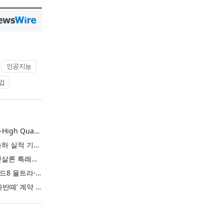
인공지능
업
L&F Achieves Record-High Quarterly Shipments, Begins LFP Supply for North American ESS in Q3 Advancing its Two-Track NCM and LFP Growth Strategy
엘앤에프, 분기 최대 출하 실적 기록… 3분기 북미 ESS향 LFP 공급 착수 NCM+LFP ‘2-Track’ 성장 전략 실현
IBK기업은행 ‘i-ONE 햇살론 특례보증’ 출시
삼성전자, ‘갤럭시 Z 폴드8 울트라·폴드8·플립8’과 ‘갤럭시 워치 울트라2·워치9’ 국내 공식 출시
현대자동차 ‘디 올 뉴 아반떼’ 계약 첫날 1만 대 돌파