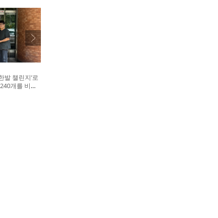
한발 챌린지’로
240개를 비글
. 왼쪽부터 비
대표, 캠페인을
십자수의약품 이
병원 전귀호 원