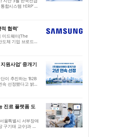
가 지난 3월 한국선급
합시스템 ‘rERP’ 구
를 본격화한다고 27
Planning...
적 협력’
 미드웨이(The
AI 반도체 기업 브로드컴
무협약(MOU)을 체결
y 사업부장...
 지원사업’ 중개기
단이 추진하는 ‘B2B
연속 선정됐다고 밝혔
 입주기업의 생산성 향
사업...
 진료 플랫폼 도
은 서울특별시 서부장애
 구기태 교수)과 치
을 체결하고 도입에 나