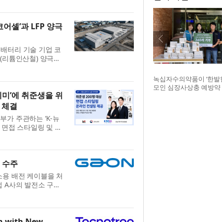
예방하...
어셸’과 LFP 양극
배터리 기술 기업 코
LFP(리튬인산철) 양극재
이번 계약은 미국을 중
 ...
녹십자수의약품이 ‘한발
모인 심장사상충 예방약 
데미’에 취준생을 위
구조네트워크에 전달했다
글구조네트워크 김세현 
 체결
기획한 차율하 학생, 녹
가 주관하는 ‘K-뉴
범석 팀장, 청주 수동물
 면접 스타일링 및 비
장
신의 얼굴과 체형 사
가 ...
 수주
소용 배전 케이블을 처
업 A사의 발전소 구축
고 28일 밝혔다. 이
...
h with New