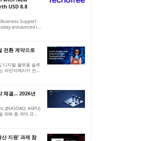
rth USD 8.8
l Business Support
 today announced it
acts across Latin
on, reinf...
털 전환 계약으로
 및 디지털 플랫폼 솔루
e)는 라틴아메리카 전역
약을 체결해 회사의 지
 시...
 체결… 2026년
)(NASDAQ: AGPU)
을 위해 총 계약 규모
고 발표했다. 이번 계
됐으며...
산 지원’ 과제 참