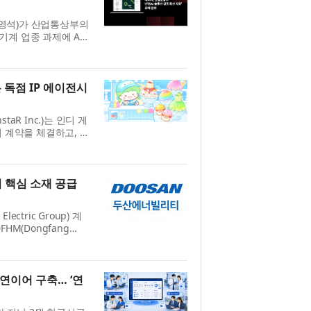
·홍영석)가 산업통상부의
설기계 업종 과제에 AI
이번 사업은 건설기계
...
 독점 IP 에이전시
aR Inc.)는 인디 게
전시 계약을 체결하고, 후
 달인(フルーツ飴の達
권...
 핵심 소재 공급
tric Group) 계
 DFHM(Dongfang
ng) 원자력발전소 5·6
 계약을 체결했다...
 연이어 구축… ‘연