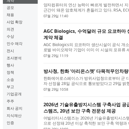
계약
양자컴퓨터의 연산 능력이 빠르게 발전하면서 지
공모
근간이 돼온 암호체계가 흔들리고 있다. RSA, EC
채용
호 방식은 양자컴퓨터 앞에서 무력화될 수 있다는
07월 29일 11:40
지금 암호화해 둔 데이터를 나중에 양자컴퓨터로 풀
사업 확장
의견
AGC Biologics, 수억달러 규모 요코하
수상
계약 체결
인수 매각
AGC Biologics의 요코하마 생산시설이 공식 개
로벌 바이오제약 기업이 이미 이 시설의 포유류 
전시
절반을 확보했다. 이번 계약은 수년에 걸친 상업 
07월 29일 11:19
조사분석
약 규모는 수억달러에 이를 것으로 예상된다. 위탁개
행사
방사청, 한화 ‘아리온스멧’ 다목적무인차량
정책
한화에어로스페이스가 방위사업청으로부터 군 
소송
자 선정을 28일 공식으로 통보받았다고 29일 밝
부고
방위사업기획관리분과위원회를 열고 한화에어로
07월 29일 10:58
(Arion-SMET)’을 군 다목적무인차량 사업의 기종으
기업공개
주주
2026년 기술유출방지시스템 구축사업 
회사 공지
스템즈, 20년 보안 구축 전문성 제공
지식재산
어빌리티시스템즈는 2026년 기술유출방지시스
인증
으로 선정돼 20년 이상 축적한 보안 구축 역량과
탕으로 기업 맞춤형 보안 환경 구축을 지원하고 