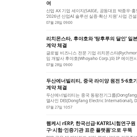
여
산업 AX 기업 세이지(SAIGE, 공동대표 박종우
‘2026년 산업AI 솔루션 실증·확산 지원’ 사업 건
솔루션 공급기업으로 참여한다고 28일 밝혔다. 
07월 28일 09:00
분야 중견기업 5개사를 대상으로 세이지의 산업 AI 
리치몬스타, 후야호와 ‘탕후루의 달인’ 일본
계약 체결
글로벌 비즈니스 전문 기업 리치몬스타(Rychmonst
임 개발사 후야호(Whoyaho Corp.)와 IP 에이
야호가 개발·서비스 중인 모바일 게임 ‘탕후루의
07월 28일 09:00
人)’ 및 그 캐릭터 IP에 대한 일본 내 독점 에이전시 
두산에너빌리티, 중국 라이양 원전 5·6호기
계약 체결
두산에너빌리티는 중국 동팡전기그룹(Dongfang Elec
열사인 DEI(Dongfang Electric International),
Heavy Machinery)과 중국 산둥성 라이양(Laiya
07월 27일 10:57
호기에 적용되는 증기발생기용 초대형 단조품 공급
웹케시 rERP, 한국선급·KATRI시험연구원
구·시험·인증기관 표준 플랫폼’으로 우뚝