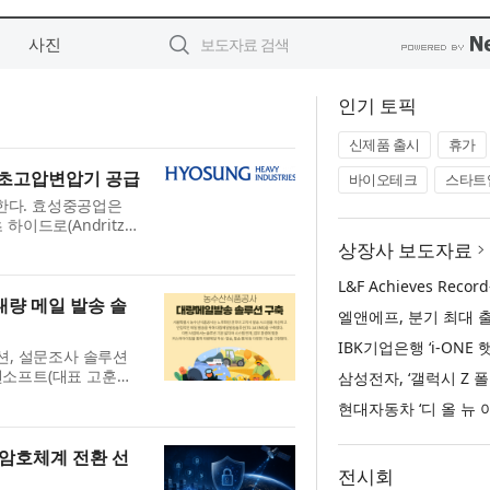
사진
인기 토픽
신제품 출시
휴가
 초고압변압기 공급
바이오테크
스타트
한다. 효성중공업은
하이드로(Andritz
6대를 수주했다고 밝혔
상장사 보도자료
나주에 위치한...
량 메일 발송 솔
션, 설문조사 솔루션
티젠소프트(대표 고훈호)
션(TG 1st EMS)
산...
 암호체계 전환 선
전시회