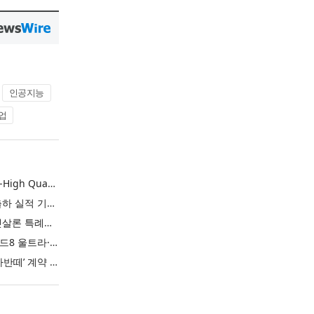
인공지능
업
L&F Achieves Record-High Quarterly Shipments, Begins LFP Supply for North American ESS in Q3 Advancing its Two-Track NCM and LFP Growth Strategy
엘앤에프, 분기 최대 출하 실적 기록… 3분기 북미 ESS향 LFP 공급 착수 NCM+LFP ‘2-Track’ 성장 전략 실현
IBK기업은행 ‘i-ONE 햇살론 특례보증’ 출시
삼성전자, ‘갤럭시 Z 폴드8 울트라·폴드8·플립8’과 ‘갤럭시 워치 울트라2·워치9’ 국내 공식 출시
현대자동차 ‘디 올 뉴 아반떼’ 계약 첫날 1만 대 돌파