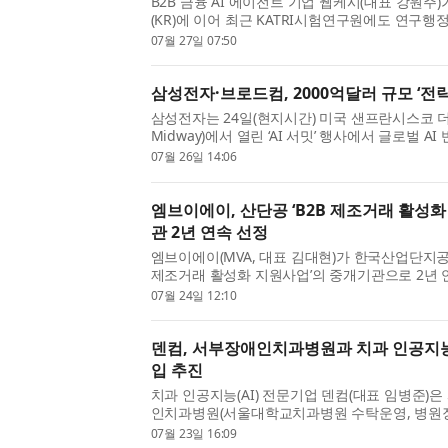
B2B 금융 AI 에이전트 기업 웹케시(대표 강원주)
(KR)에 이어 최근 KATRI시험연구원에도 연구행정통
축을 완료하며 연구·시험·인증기관으로 사업 확대
07월 27일 07:50
일 밝혔다. rERP(Research Enterprise Resource 
삼성전자·브로드컴, 2000억달러 규모 ‘전략
삼성전자는 24일(현지시간) 미국 샌프란시스코 더
Midway)에서 열린 ‘AI 서밋’ 행사에서 글로벌 
과 차세대 AI 핵심 인프라 구축을 위한 전략적 업
07월 26일 14:06
했다. ‘AI 서밋’ 행사에는 한진만 삼성전자 Foundr
엠브이에이, 산단공 ‘B2B 제조거래 활성화
관 2년 연속 선정
엠브이에이(MVA, 대표 김대현)가 한국산업단지공
제조거래 활성화 지원사업’의 중개기관으로 2년 
다. ‘B2B 제조거래 활성화 지원사업’은 산업단지
07월 24일 12:10
상과 기업 간 제조거래 활성화를 위해 마련된 지원
덴컴, 서부장애인치과병원과 치과 인공지능
입 추진
치과 인공지능(AI) 전문기업 덴컴(대표 임병준)
인치과병원(서울대학교치과병원 수탁운영, 병원장
과 진료 현장에 AI 솔루션을 도입하기 위한 계약
07월 23일 16:09