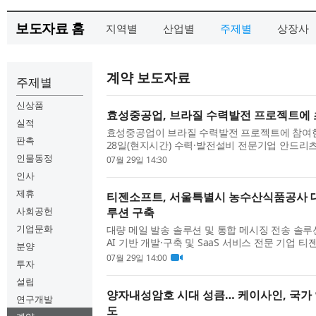
보도자료 홈
지역별
산업별
주제별
상장사
계약 보도자료
주제별
신상품
효성중공업, 브라질 수력발전 프로젝트에
실적
효성중공업이 브라질 수력발전 프로젝트에 참여
판촉
28일(현지시간) 수력·발전설비 전문기업 안드리츠 
Hydro LTDA)[1]로부터 500kV 초고압변압기 
인물동정
07월 29일 14:30
다. 이번에 공급되는 초고압변압기는 브라질 파라
인사
제휴
티젠소프트, 서울특별시 농수산식품공사 대
사회공헌
루션 구축
기업문화
대량 메일 발송 솔루션 및 통합 메시징 전송 솔루
AI 기반 개발·구축 및 SaaS 서비스 전문 기업 
분양
가 서울특별시 농수산식품공사에 대량 메일 발송 솔루
07월 29일 14:00
투자
을 성공적으로 구축했다고 밝혔다. 서울특별시 농수
설립
양자내성암호 시대 성큼… 케이사인, 국가
연구개발
도