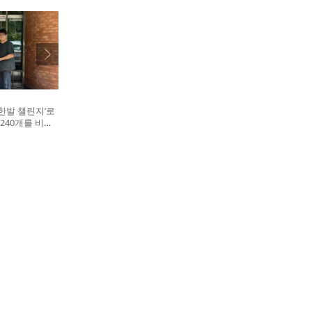
한발 챌린지’로
240개를 비글
. 왼쪽부터 비
대표, 캠페인을
십자수의약품 이
병원 전귀호 원