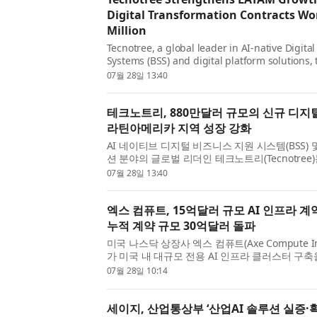
Digital Transformation Contracts Wo
Million
Tecnotree, a global leader in AI-native Digita
Systems (BSS) and digital platform solutions,
has secured new digital transformation contr
07월 28일 13:40
America with a combined value of USD 8.8 milli
테크노트리, 880만달러 규모의 신규 디지
라틴아메리카 지역 성장 강화
AI 네이티브 디지털 비즈니스 지원 시스템(BSS)
션 분야의 글로벌 리더인 테크노트리(Tecnotre
에서 총 880만달러 규모의 신규 디지털 전환 계
07월 28일 13:40
속적인 비즈니스 모멘텀을 강화하고 핵심 전략 성장
엑스 컴퓨트, 15억달러 규모 AI 인프라 계약
누적 계약 규모 30억달러 돌파
미국 나스닥 상장사 엑스 컴퓨트(Axe Compute Inc.
가 미국 내 대규모 전용 AI 인프라 클러스터 구축
15억달러 이상의 5년 장기 고객 계약을 체결했다
07월 28일 10:14
약은 엑스 컴퓨트의 ‘Build’ 프로그램을 통해 수주
세이지, 산업통상부 ‘산업AI 솔루션 실증·확