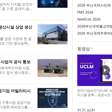
금까지 디지털 보안의
2026 부산국제사진제
C 등 기존 공개키 암
FMS 2026
 우려가 커지고 있고,
어...
NextCon 2026
2026부산국제불교박
마 생산시설 상업 생산
2026 부산국제주류박
소를 앞둔 가운데 한 글
세포 기반 생산능력의
생산 계약으로, 총 계
동영상
...
 사업자 공식 통보
다목적무인차량 사업
혔다. 앞서 방사청은
스페이스‘아리온스멧
로 심의, 의...
공급기업 어빌리티시
한국기업보안 ‘UCLM’,
비스몰 등록… 공공시장
템 구축사업 공급기업
 다양한 레퍼런스를 바
인기 사진
있다고 밝혔다. 기술유