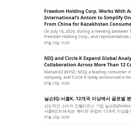
선다고 7월 23일 밝혔다. 이번 사업을 통해 양측은 
Freedom Holding Corp. Works With A
International’s Antom to Simplify O
From China for Kazakhstan Consume
On July 16, 2026, during a meeting between T
Freedom Holding Corp., and representatives o
market, the bank signed Memoranda of Unde
07월 23일 15:39
Antom, a leading merchant payment and digit
pr...
NIQ and Circle K Expand Global Analy
Collaboration Across More Than 12 C
NielsenIQ (NYSE: NIQ), a leading consumer in
company, and Circle K today announced a mul
agreement spanning more than 12 countries 
07월 23일 14:30
America and Europe. The collaboration bring
global scale, AI-po...
닐슨IQ-서클K, 12개국 이상에서 글로벌 
선도적인 소비자 인텔리전스 기업 닐슨IQ(NielsenIQ
서클K(Circle K)는 북미와 유럽의 12개국 이상
로벌 계약을 체결했다고 발표했다. 이번 협력은 NI
07월 23일 14:30
기반 분석 및 심층적인 현지 시장 인텔리전스를 결