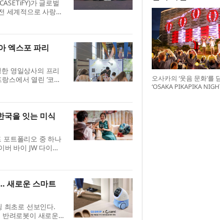
SETiFY)가 글로벌
 전 세계적으로 사랑을
를 콘셉트로 전개되는 이
여행을...
아 엑스포 파리
생한 영일상사의 프리
오사카의 ‘웃음 문화’를 
 프랑스에서 열린 ‘코리
‘OSAKA PIKAPIKA NI
 참가해 유럽 바이어와 소비
최
...
 한국을 잇는 미식
드 포트폴리오 중 하나
이버 바이 JW 다이닝
인다. 오는 8월부터 11월까
하...
봬… 새로운 스마트
핑 최초로 선보인다.
된 반려로봇이 새로운