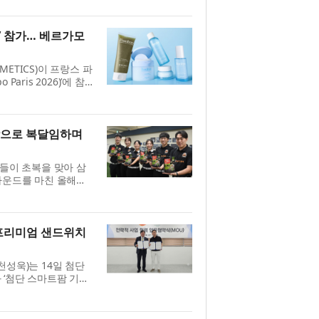
소형 블록 놀이에서
’ 참가… 베르가모
ETICS)이 프랑스 파
Paris 2026)’에 참
부 라인(Bamboo
비자들의 호응...
탕으로 복달임하며
수들이 초복을 맞아 삼
라운드를 마친 올해
. ‘하림 오드그로서’는
, 김...
 프리미엄 샌드위치
천성욱)는 14일 첨단
 ‘첨단 스마트팜 기반
치 제품 개발’을 위한
...