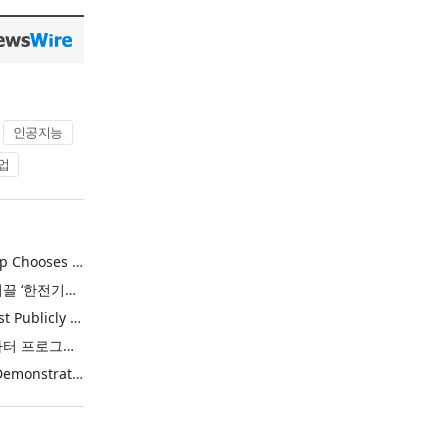
인공지능
업
Khimji Ramdas Group Chooses Rimini Street to Reduce SAP Support Costs, Protect 700+ Customizations and Reinvest Savings in Innovation
한전, 에너지 신산업 이끌 ‘한전기술지주’ 공식 출범
Purina Named as First Publicly Announced NIQ ConnectAI Charter Client
닐슨IQ, Connect AI 차터 프로그램 최초 고객사 ‘퓨리나’ 선정
Power Integrations Demonstrates World’s First 2200 V GaN Technology for Next-Era High-Voltage Power Systems