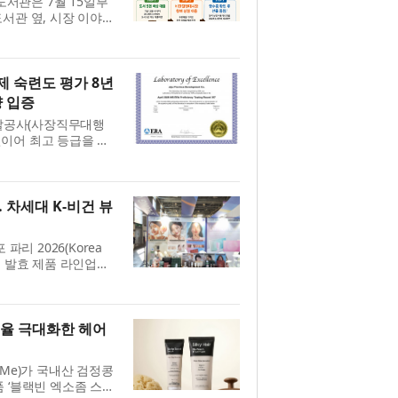
서관은 7월 15일부
서관 옆, 시장 이야
천구립도서관 지역 연계
 ...
제 숙련도 평가 8년
량 입증
발공사(사장직무대행
이어 최고 등급을 획
 한번 증명했다. 제
26 먹...
… 차세대 K-비건 뷰
리 2026(Korea
클링 발효 제품 라인업을
밝혔다. 프랑스 파리
 이...
수율 극대화한 헤어
tMe)가 국내산 검정콩
 ‘블랙빈 엑소좀 스칼