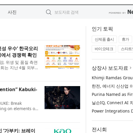
사진
인기 토픽
신제품 출시
휴가
전성 우수’ 한국오리
바이오테크
스타트
성에서 경쟁력 확인
, 위생 및 품질 측면
상장사 보도자료
회는 지난 4월 외부
‘국내산·수입산 오리
...
ention” Kabuki-
BUKE: Break
ing on elements of
art. The campaign
 the rollout, KATE
전시회
 ‘가부키: 브레이