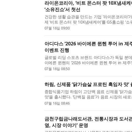
라이온코리아, ‘비트 몬스터 팟 10X냄새케어
‘소유진쇼’서 첫선
건강한 생활 습관을 만드는 기업 ‘라이온코리아’
제 ‘비트 몬스터 팟 10X냄새케어’를 GS홈쇼핑 ‘소
본격 선보인다. 앞서 라이온코리아의 ‘비트 몬스터
07월 16일 09:00
GS홈쇼핑에서 4회 연속 완판을 기록하며 소비자 호
아디다스 ‘2026 바이에른 뮌헨 투어 in 제
이벤트 진행
글로벌 리딩 스포츠 브랜드 아디다스가 독일 분데
이에른 뮌헨의 ‘2026 바이에른 뮌헨 투어 in 제
이 직접 참여할 수 있는 특별한 래플 이벤트를 개
07월 16일 08:50
주 매장에서 진행되는 이번 이벤트는 오직 아디클럽
하림, 신제품 ‘닭가슴살 프로틴 흑임자 맛’
종합식품기업 하림이 고단백 음료 신제품 ‘닭가
맛’을 출시했다. ‘단백질 음료’가 음료 시장의 새
운데, 지난 4월 선보인 ‘고소한 맛’에 이어 ‘흑임자
07월 16일 08:46
지를 넓혔다. ‘닭가슴살 프로틴 흑임자맛’은 Z세대가 
금천구립금나래도서관, 전통시장과 도서관
옆, 시장 이야기’ 운영