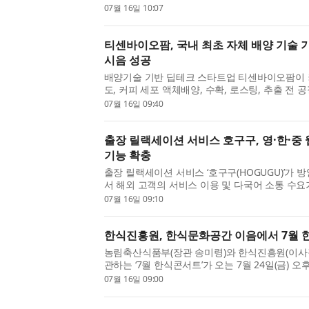
스마트 가전으로 주목받고 있다. 시니어층의 건
07월 16일 10:07
교감은 물론 1인 가구의 생활 동반자, 자녀 외국어 
티센바이오팜, 국내 최초 자체 배양 기술 
시음 성공
배양기술 기반 딥테크 스타트업 티센바이오팜이 커
도, 커피 세포 액체배양, 수확, 로스팅, 추출 전 
행해 세포배양커피 시음을 완료했다. 국내에서 전
07월 16일 09:40
구현해 시음까지 진행한 것은 이번이 처음이다. 회사
출장 릴랙세이션 서비스 호구구, 영·한·중
기능 확충
출장 릴랙세이션 서비스 ‘호구구(HOGUGU)’가 
서 해외 고객의 서비스 이용 및 다국어 소통 수요
어·한국어·중국어 대응 웹사이트 오픈과 더불어 
07월 16일 09:10
다. ◇ 출장 릴랙세이션 서비스 호구구란 출장 릴랙
한식진흥원, 한식문화공간 이음에서 7월 
농림축산식품부(장관 송미령)와 한식진흥원(이사장
관하는 ‘7월 한식콘서트’가 오는 7월 24일(금) 오
에 위치한 한식문화공간 이음에서 열린다. 이번 
07월 16일 09:00
연구가이자 작가인 ‘재료의 산책’ 요나이다. 요나는 