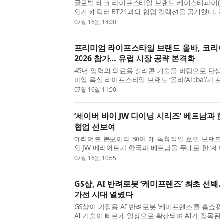
글로벌 테크-라이프스타일 브랜드 케이스티파이(CA
인기 캐릭터 BT21과의 협업 컬렉션을 공개했다.
받고 있는 BT21의 ‘World Voyage’ 뮤직 캠프
07월 16일 14:00
번 컬렉션은 언제 어디서나 같은 비트를 공유하며 
프리미엄 라이프스타일 브랜드 올바, 코리
2026 참가… 유럽 시장 공략 본격화
45년 업력의 의료용 실리콘 기술을 바탕으로 탄
미엄 욕실 라이프스타일 브랜드 ‘올바(All:ba)’가
아 엑스포 파리(Korea Expo Paris) 2026’에
07월 16일 11:00
자에게 의료용 실리콘 욕실 제품을 선보이며 해외 시
‘세이버 바이 JW 다이닝 시리즈’ 베트남과
협업 선보여
메리어트 본보이의 30여 개 독창적인 호텔 브랜
인 JW 메리어트가 한국과 베트남을 무대로 한 ‘세
시리즈(Savor by JW Dining Series)’를 선보
07월 16일 10:55
지 4개월간 이어지는 이번 미식 여정은 양국을 대표
GS샵, AI 반려로봇 ‘케미프렌즈’ 최초 선
가전 시대 열렸다
GS샵이 가정용 AI 반려로봇 ‘케미프렌즈’를 홈쇼
AI 기술이 빠르게 일상으로 확산되며 AI가 접목