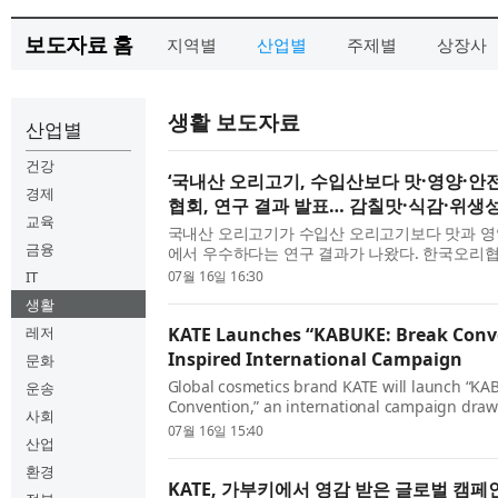
보도자료 홈
지역별
산업별
주제별
상장사
생활 보도자료
산업별
건강
‘국내산 오리고기, 수입산보다 맛·영양·안
경제
협회, 연구 결과 발표… 감칠맛·식감·위생
교육
국내산 오리고기가 수입산 오리고기보다 맛과 영양
금융
에서 우수하다는 연구 결과가 나왔다. 한국오리협
연구 전문기관인 다이어리알에 의뢰해 추진 중인 
IT
07월 16일 16:30
고기 이화학적 특성 분석 및 마케팅 전략 수립 연구’ 
생활
레저
KATE Launches “KABUKE: Break Conv
Inspired International Campaign
문화
Global cosmetics brand KATE will launch “KA
운송
Convention,” an international campaign draw
사회
Kabuki, the traditional Japanese performing 
07월 16일 15:40
산업
debuts on Wednesday, July 8, 2026. As part of
will...
환경
KATE, 가부키에서 영감 받은 글로벌 캠페인