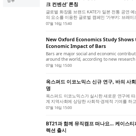
정부
크 컨벤션’ 론칭
글로벌 화장품 브랜드 KATE가 일본 전통 공연 예술
의 요소를 이용한 글로벌 캠페인 ‘가부키: 브레이크 
Break Convention)’을 론칭했다. 이 캠페인은 
07월 16일 15:40
다. 출시의 일환으로 KATE는 캠페인의 미학을 구현
New Oxford Economics Study Shows t
Economic Impact of Bars
Bars are major social and economic contribu
around the world, according to new researc
Oxford Economics. The study, commissioned 
07월 16일 15:00
examined the economic and social impact of b
global marke...
옥스퍼드 이코노믹스 신규 연구, 바의 사회
명
옥스퍼드 이코노믹스가 실시한 새로운 연구에 따르면
계 지역사회에 상당한 사회적·경제적 기여를 하고
의뢰한 이번 연구는 브라질, 멕시코, 한국, 영국, 
07월 16일 15:00
에서 바가 미치는 사회적·경제적 영향을 조사했다. 
BT21과 함께 뮤직캠프 떠나요… 케이스티파이
렉션 출시