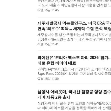
금천문화재단(대표이사 서영철) 금천구립금나래도
터 도서 대출과 비단길현대시장 이용을 연계한 ‘도
기’ 행사를 운영한다고 밝혔다. 이번 행사는 금
07월 15일 11:45
사업인 ‘도서관, 로컬을 깨우다’의 일환으로 마련했다.
제주개발공사 먹는물연구소, 미국 ERA 국
연속 ‘최우수’ 획득… 세계적 수질 분석 역
제주삼다수를 생산·유통하는 제주특별자치도개
강성훈) 먹는물연구소가 국내외 수질 평가에서 연
득하며, 세계적인 수질 분석 역량과 신뢰도를 다시
07월 15일 11:41
주개발공사는 미국 환경자원협회(ERA)가 주관한 ‘20
와이앤유 ‘코리아 엑스포 파리 2026’ 참가
티로 유럽 바이어 매료
와이앤유(Y&U, 대표이사 이영나)가 ‘코리아 엑스포 파
Expo Paris 2026)’에 참가해 고기능성 업사이
선보여 현지 바이어들의 뜨거운 관심을 받았다고 
07월 15일 11:30
포르트 드 베르사유(Porte de Versailles)에서 열린
삼양사 어바웃미, 국내산 검정콩 영양 흡
케어 제품 2종 출시
삼양사의 비건 클린 뷰티 브랜드 어바웃미(Abou
(서리태)과 엑소좀 기술을 접목한 헤어케어 신제품