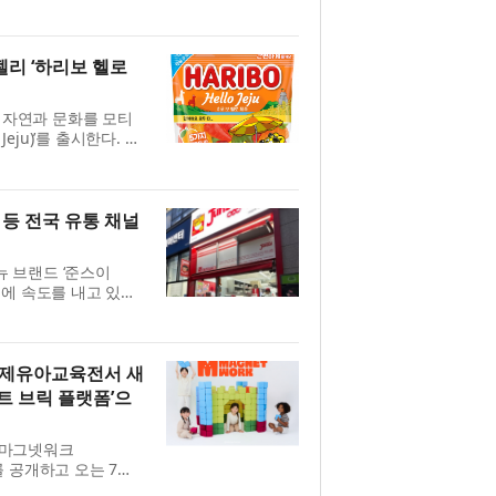
시 트리트먼트’ 2종을
..
젤리 ‘하리보 헬로
의 자연과 문화를 모티
eju)’를 출시한다. 하
드 미디어 전시 ‘하리보
..
 등 전국 유통 채널
 브랜드 ‘준스이
입점에 속도를 내고 있다.
 유통업계 푸드코트 및
급부...
울국제유아교육전서 새
트 브릭 플랫폼’으
 마그넷워크
)를 공개하고 오는 7월
어를 통해 브랜드를