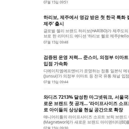
프 부스트 세럼’과 ‘블랙빈 엑소좀 실키 헤어 노워
07월 15일 09:51
출시했다고 15일 밝혔다. 최근 헤어케어 시장은 단.
하리보, 제주에서 영감 받은 첫 한국 특화 
제주’ 출시
글로벌 젤리 브랜드 하리보(HARIBO)가 제주도
브로 한 리미티드 에디션 ‘하리보 헬로 제주(Hello J
리보는 지난 2024년 7월 국내 최대 규모의 브랜
07월 15일 09:48
해피월드 인 제주’를 개관했다. 이번 신제품은 하리.
검증된 운영 저력… 준스이, 의정부 이마트
입점 가속화
디에이치엠에프앤비가 운영하는 정통 일본식 메뉴
(Junsui)’가 의정부 이마트 등 전국 유통 채널 
경제 침체와 외식 물가 상승이 지속되는 가운데,
07월 15일 09:44
몰(Mall) MD들 사이에서 준스이가 입점 브랜드로 
와디즈 7213% 달성한 마그넷워크, 서
로운 브랜드 첫 공개… ‘라이프사이즈 소프
로 아이들의 상상을 현실 공간으로 확장
매니어리틀의 라이프사이즈 소프트 브릭 브랜드
(Magnetwork)가 새로운 브랜드 아이덴티티(BI
30일부터 개최되는 서울국제유아교육전&키즈페
07월 15일 09:30