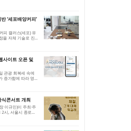
강 모니터링과 정서적
학습...
기반 ‘세포배양커피’
피 캘러스(세포) 유
공정을 자체 기술로 진
 공정을 자체 기술로
...
 웹사이트 오픈 및
방일 관광 회복세 속에
가 증가함에 따라 영
관련 기능 확충에 나섰
세이션...
한식콘서트 개최
 이규민)이 주최·주
후 2시, 서울시 종로구
콘서트의 연사는 요리
...