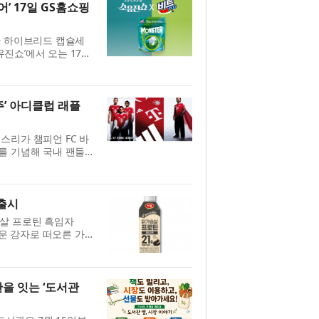
’ 17일 GS홈쇼핑
가 하이브리드 캡슐세
유진쇼’에서 오는 17일
 팟 10X삶음파워’는
...
주’ 아디클럽 래플
스리가 챔피언 FC 바
주’를 기념해 국내 팬들
최한다. 아디다스 제
 멤...
 출시
슴살 프로틴 흑임자
로운 강자로 떠오른 가
 맛’으로 소비자 선택
...
을 잇는 ‘도서관