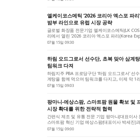
공식 선보인다고 밝혔다. 마그넷워크는 기존의 
벗...
엘케이코스메틱 ‘2026 코리아 엑스포 파리
밤부 라인으로 유럽 시장 공략
글로벌 화장품 전문기업 엘케이코스메틱(LK COSM
리에서 열린 ‘2026 코리아 엑스포 파리(Korea Expo 
가해 자사 대표 브랜드 베르가모(BERGAMO)의 밤
07월 15일 09:30
Line)을 선보이며 유럽 시장 공략에 나서 현지 소
하림 오드그로서 선수단, 초복 맞아 삼계
팀워크 다져
하림지주 PBA 프로당구단 ‘하림 오드그로서’ 선
계탕을 함께 먹으며 팀워크를 다지고, 이제 막 1
‘2026-2027 PBA 팀리그’에서의 선전을 다짐했다
07월 15일 09:03
2025년 6월 창단한 프로 당구단으로 김준태, 김영원
팡마니-에상스팜, 스마트팜 원물 확보 및
시장 확대를 위한 전략적 협력
간편식 제조 및 유통 전문 기업 팡마니(대표이사 
스마트팜 혁신 기업 에상스팜(대표이사 박세진)과
프리미엄 샐러드·엽채류 유통 및 베이커리·샌드위
07월 15일 09:00
업무협약(MOU)을 체결했다고 밝혔다. 이번 협약은 