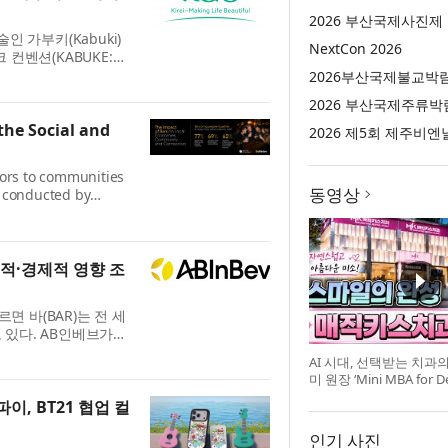
2026 부산국제사진제
인 가부키(Kabuki)
NextCon 2026
컨벤션(KABUKE:
7월 8일(수) 첫선을 보였
2026부산국제불교박
하는 ...
2026 부산국제주류박
he Social and
2026 제5회 제주비엔
tors to communities
동영상
h conducted by
by AB InBev,
ars across five
적·경제적 영향 조
 바(BAR)는 전 세
 있다. AB인베브가
미국 등 세계 5개 시장
AI 시대, 선택받는 치과
설...
미 원장 ‘Mini MBA for D
강 개최
, BT21 협업 컬
인기 사진