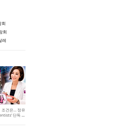
람회
람회
날레
의 조건은… 정유
entists’ 단독 특