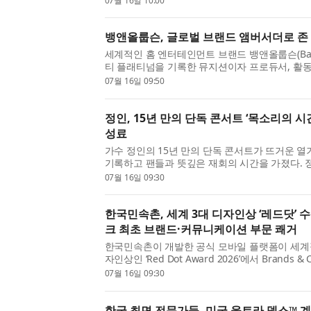
07월 16일 10:00
군대에서 전자오르간을 칠 줄도 모르면서 연주자가
뱅앤올룹슨, 글로벌 브랜드 앰버서더로 존
세계적인 홈 엔터테인먼트 브랜드 뱅앤올룹슨(Bang 
티 플래티넘을 기록한 뮤지션이자 프로듀서, 활동
미상, 오스카상, 토니상을 모두 수상한 ‘EGOT’ 
07월 16일 09:50
(John Legend)와 2년간의 파트너십을 체결하고, 
정인, 15년 만의 단독 콘서트 ‘목소리의 시
성료
가수 정인의 15년 만의 단독 콘서트가 뜨거운 열
기록하고 팬들과 뜻깊은 재회의 시간을 가졌다. 정
강서구에 위치한 스카이아트홀에서 단독 콘서트 ‘
07월 16일 09:30
최했다. 지난 2011년 이후 처음 선보인 단독 공연인 
한국민속촌, 세계 3대 디자인상 ‘레드닷’ 
크 최초 브랜드·커뮤니케이션 부문 쾌거
한국민속촌이 개발한 공식 모바일 플랫폼이 세계
자인상인 ‘Red Dot Award 2026’에서 Brands & 
Design 부문 Winner에 선정되며 브랜드 경험
07월 16일 09:30
경쟁력을 인정받았다. 독일 노르트라인 베스트팔렌 
한국 최면 전문가들, 미국 울트라 뎁스™ 계