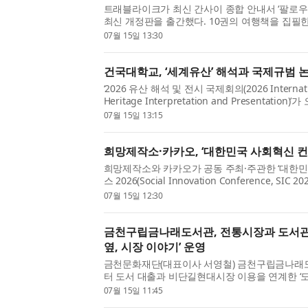
트래블라이크가 최신 간사이 종합 안내서 ‘팔로우 오
최신 개정판을 출간했다. 10권의 여행책을 집필한
이민 저자가 간사이 14개 핵심 지역, 670여 곳
07월 15일 13:30
요금 체계를 현재 기준으로 전면 수정했다. 지역별로
건국대학교, ‘세계유산’ 해석과 국제규범 
‘2026 유산 해석 및 전시 국제회의(2026 Internatio
Heritage Interpretation and Presentation
학교(총장 원종필) 서울캠퍼스 해봉부동산학관 1
07월 15일 13:15
이번 국제회의는 ‘유산 해석의 도전과 미래: 국제규범
희망제작소·카카오, ‘대한민국 사회혁신 컨퍼
희망제작소와 카카오가 공동 주최·주관한 ‘대한
스 2026(Social Innovation Conference, SIC
중구 페럼타워 페럼홀에서 성황리에 개최됐다. ‘
07월 15일 12:30
퍼런스 2026’은 희망제작소 창립 20주년을 기념해 
금천구립금나래도서관, 전통시장과 도서관
옆, 시장 이야기’ 운영
금천문화재단(대표이사 서영철) 금천구립금나래도
터 도서 대출과 비단길현대시장 이용을 연계한 ‘도
기’ 행사를 운영한다고 밝혔다. 이번 행사는 금
07월 15일 11:45
사업인 ‘도서관, 로컬을 깨우다’의 일환으로 마련했다.