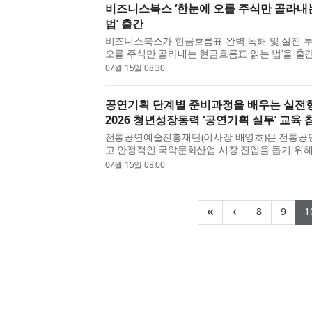
비즈니스북스 ‘한눈에 오를 주식만 골라내
법’ 출간
비즈니스북스가 현금흐름표 완벽 독해 및 실전 투
오를 주식만 골라내는 현금흐름표 읽는 법’을 출
반복되는 변동성 장세 속에서 어떤 기업은 크게 
07월 15일 08:30
기대와 달리 무너진다. 같은 시장에 투자했는데도 수
공연기획 단계별 준비과정을 배우는 실전형
2026 청년성장동력 ‘공연기획 실무’ 교육
전통공연예술진흥재단(이사장 배영호)은 전통공연
고 안정적인 국악문화산업 시장 진입을 돕기 위해
지원 정규과정 ‘공연기획 실무’ 교육 프로그램 참
07월 15일 08:00
2026 청년성장동력 지원 정규과정은 전통예술을 기
(current
(cur
«
‹
8
9
1