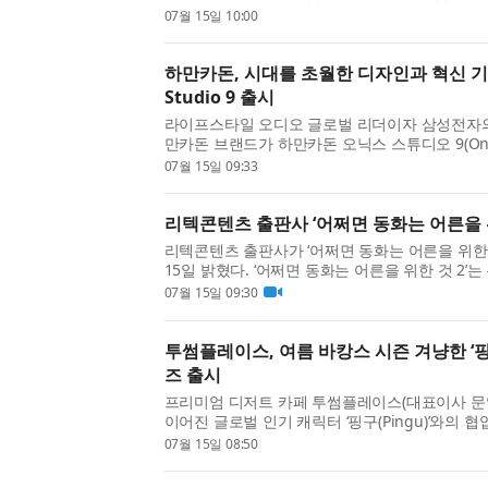
의 균형 있는 회복을 돕는 통합치유 실천서다. 수
07월 15일 10:00
구, 교육 현장에서 축적한 경험을 바탕으로 개발된.
하만카돈, 시대를 초월한 디자인과 혁신 기
Studio 9 출시
라이프스타일 오디오 글로벌 리더이자 삼성전자의
만카돈 브랜드가 하만카돈 오닉스 스튜디오 9(Onyx 
한다. 새롭게 재해석된 하만카돈 Onyx Studio 
07월 15일 09:33
인 실루엣을 계승하면서도 세련된 디자인을 자랑하며
리텍콘텐츠 출판사 ‘어쩌면 동화는 어른을 위
리텍콘텐츠 출판사가 ‘어쩌면 동화는 어른을 위한 
15일 밝혔다. ‘어쩌면 동화는 어른을 위한 것 2’
던 동화를 다시 펼쳐, 그 안에 숨어 있던 어른의
07월 15일 09:30
책이다. 책은 사랑은 무엇으로 증명되는지, 용기는.
투썸플레이스, 여름 바캉스 시즌 겨냥한 ‘핑
즈 출시
프리미엄 디저트 카페 투썸플레이스(대표이사 문
이어진 글로벌 인기 캐릭터 ‘핑구(Pingu)’와의 협
격적인 여름 바캉스 시즌을 겨냥한 2차 한정판 
07월 15일 08:50
선보인다. 최근 Z세대를 중심으로 귀여운 캐릭터에 