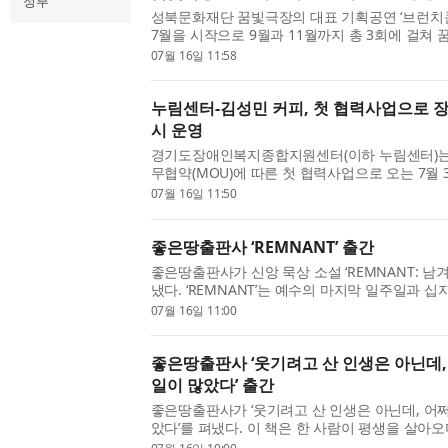
정부
성북문화재단 꿈빛극장의 대표 기획공연 ‘브런치콘서
7월을 시작으로 9월과 11월까지 총 3회에 걸쳐
이번 공연은 문화체육관광부와 성북구가 주최하
07월 16일 11:58
연합회와 성북문화재단이 주관한다. 올해로 5년째를
누림센터-김성민 커피, 첫 협력사업으로 
시 운영
경기도장애인복지종합지원센터(이하 누림센터)는
무협약(MOU)에 따른 첫 협력사업으로 오는 7월
그라운드 블루점에서 장애인 미술작가 김형수 작
07월 16일 11:50
다. 이번 전시는 지난 6월 체결한 양 기관의 업무협
좋은땅출판사 ‘REMNANT’ 출간
좋은땅출판사가 신앙 묵상 소설 ‘REMNANT: 남
냈다. ‘REMNANT’는 예수의 마지막 일주일과 
식으로 되살려낸 작품이다. 성경 속 인물들의 시
07월 16일 11:00
로 걸어 들어가게 하며, 오늘을 살아가는 그리스도
좋은땅출판사 ‘웃기려고 산 인생은 아닌데,
일이 많았다’ 출간
좋은땅출판사가 ‘웃기려고 산 인생은 아닌데, 어쩌
았다’를 펴냈다. 이 책은 한 사람이 평생을 살아오
기고, 때로는 아찔했던 순간들을 담담하고 솔직하