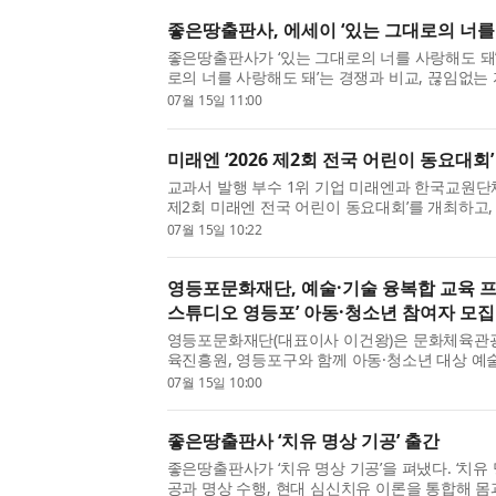
좋은땅출판사, 에세이 ‘있는 그대로의 너를
좋은땅출판사가 ‘있는 그대로의 너를 사랑해도 돼’
로의 너를 사랑해도 돼’는 경쟁과 비교, 끊임없는
에서 살아가는 현대인에게 자신을 있는 그대로 
07월 15일 11:00
하는 책이다. 더 나아가 성취와 결과가 아닌 존재 자
미래엔 ‘2026 제2회 전국 어린이 동요대회
교과서 발행 부수 1위 기업 미래엔과 한국교원단체
제2회 미래엔 전국 어린이 동요대회’를 개최하고,
해 참가 접수를 시작했다. 지난해 첫 대회에 전국 
07월 15일 10:22
사·가족이 참여한 데 이어, 올해는 창작동요를 교육 
영등포문화재단, 예술·기술 융복합 교육 프로
스튜디오 영등포’ 아동·청소년 참여자 모집
영등포문화재단(대표이사 이건왕)은 문화체육관
육진흥원, 영등포구와 함께 아동·청소년 대상 예
프로그램 ‘2026 꿈의 스튜디오 영등포’를 신규 
07월 15일 10:00
한다. 이번 사업은 영등포문화재단이 문화체육관광부
좋은땅출판사 ‘치유 명상 기공’ 출간
좋은땅출판사가 ‘치유 명상 기공’을 펴냈다. ‘치유 
공과 명상 수행, 현대 심신치유 이론을 통합해 몸