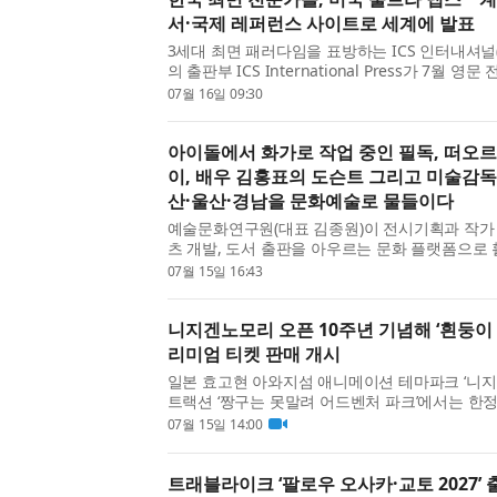
서·국제 레퍼런스 사이트로 세계에 발표
3세대 최면 패러다임을 표방하는 ICS 인터내셔널(ICS 
의 출판부 ICS International Press가 7월 영문 전
The Third Generation of Hypnosis’(저자
07월 16일 09:30
서 페이퍼백·양장본·전자책 3판형으로 출간했다고 
아이돌에서 화가로 작업 중인 필독, 떠오
이, 배우 김홍표의 도슨트 그리고 미술감
산·울산·경남을 문화예술로 물들이다
예술문화연구원(대표 김종원)이 전시기획과 작가 
츠 개발, 도서 출판을 아우르는 문화 플랫폼으로
부산·울산·경남 문화예술계에서 다양한 프로젝트를
07월 15일 16:43
저 부산 출신 아티스트 필독(Feeldog)의 첫 고향 개
니지겐노모리 오픈 10주년 기념해 ‘흰둥이 
리미엄 티켓 판매 개시
일본 효고현 아와지섬 애니메이션 테마파크 ‘니지
트랙션 ‘짱구는 못말려 어드벤처 파크’에서는 한정
백’이 포함된 프리미엄 티켓을 7월 15일(수) 14
07월 15일 14:00
(티켓 이용 개시는 7월 16일(목)부터). 니지겐노모리
트래블라이크 ‘팔로우 오사카·교토 2027’ 