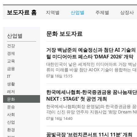
보도자료 홈
지역별
산업별
주제별
상장사
문화 보도자료
산업별
건강
거장 백남준의 예술정신과 첨단 AI 기술의 
경제
털 미디어아트 페스타 ‘DMAF 2026’ 개막
교육
대한민국이 낳은 세계적인 미디어아트 거장 백남
금융
류의 미래를 바꿀 첨단 AI·DX 기술이 융합하는 
여름 서울 도심을 달군다. 디지털 미디어아트 페스
IT
07월 16일 15:15
국은 백남준 서거 20주년을 맞이해 오는 7월 20일부
생활
레저
한국메세나협회-한국증권금융 꿈나눔재단 ‘
NEXT : STAGE’ 첫 공연 개최
문화
한국메세나협회(회장 윤영달)와 한국증권금융 꿈
운송
각)이 신진 유망 연주자 지원사업 ‘희망 Dream NEXT
사회
연을 오는 8월 17일(월) 롯데콘서트홀에서 연다. ‘희망
07월 16일 14:40
산업
STAGE’는 국제 무대에서 우수한 성과를 거두고도 연
환경
꿈빛극장 ‘브런치콘서트 11시 11분’ 개최